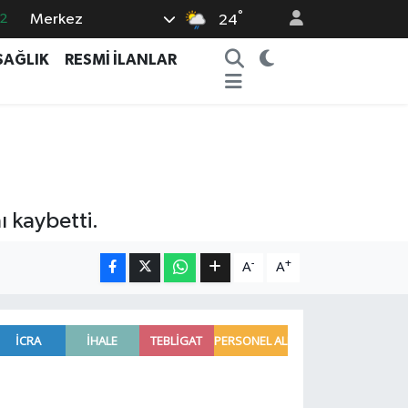
°
Merkez
2
24
7
SAĞLIK
RESMİ İLANLAR
7
5
2
9
ı kaybetti.
-
+
A
A