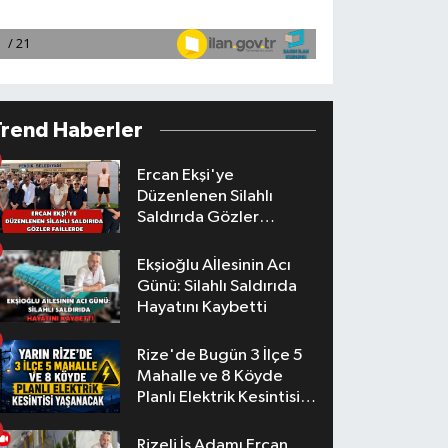
Trend Haberler
Ercan Ekşi'ye
Düzenlenen Silahlı
Saldırıda Gözler
Faillerde
Ekşioğlu Aİlesinin Acı
Günü: Silahlı Saldırıda
Hayatını Kaybetti
Rize'de Bugün 3 İlçe 5
Mahalle ve 8 Köyde
Planlı Elektrik Kesintisi
Yaşanacak
Rizeli İş Adamı Ercan