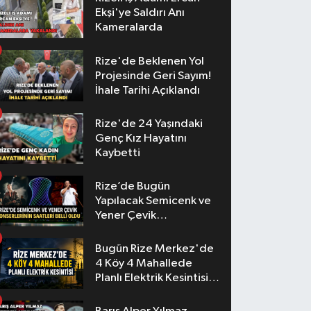
Ekşi'ye Saldırı Anı
Kameralarda
Rize'de Beklenen Yol
Projesinde Geri Sayım!
İhale Tarihi Açıklandı
Rize'de 24 Yaşındaki
Genç Kız Hayatını
Kaybetti
Rize’de Bugün
Yapılacak Semicenk ve
Yener Çevik
Konserlerinin Saatleri
Belli Oldu
Bugün Rize Merkez'de
4 Köy 4 Mahallede
Planlı Elektrik Kesintisi
Yaşanacak