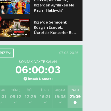
Barış Alper Yılmaz,
Rize’den Ayrılırken Ne
Kadar Haklıydı?
Rize’de Semicenk
Rüzgârı Esecek:
Ücretsiz Konserler Bu
Akşam
RİZE
07.08.2026
SONRAKI VAKTE KALAN
06:00:02
İmsak Namazı
SAK
GÜNEŞ
ÖĞLE
İKINDI
AKŞAM
YATSI
:31
05:12
12:29
16:21
19:35
21:09