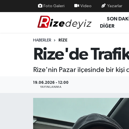
Foto Galeri
Video
Yazarlar
SON DAK
Spor
Rize Nöbetçi Eczaneler
DİĞER
Gündem
Rize Hava Durumu
HABERLER
RIZE
Rize'de Trafik
Yurttan Haberler
Rize Trafik Yoğunluk Haritası
Ekonomi
Süper Lig Puan Durumu ve Fikstür
Rize'nin Pazar ilçesinde bir kiş
Teknoloji
Tüm Manşetler
19.06.2026 - 12:00
YAYINLANMA
Sağlık
Son Dakika Haberleri
Haber Arşivi