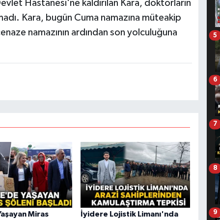
Devlet Hastanesi'ne kaldırılan Kara, doktorların
amadı. Kara, bugün Cuma namazına müteakip
cenaze namazının ardından son yolculuğuna
5
6
7
8
9
Yaşayan Miras
İyidere Lojistik Limanı'nda