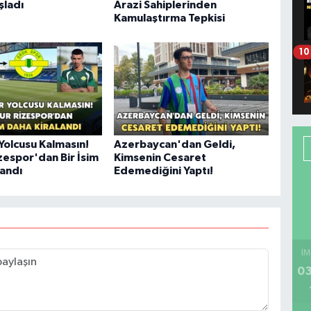
şladı
Arazi Sahiplerinden
Kamulaştırma Tepkisi
10
Yolcusu Kalmasın!
Azerbaycan'dan Geldi,
zespor'dan Bir İsim
Kimsenin Cesaret
landı
Edemediğini Yaptı!
İM
03