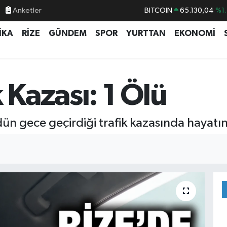
Anketler
BITCOIN
65.130,04
%1.
DOLAR
47,7106
%0.1
İKA
RİZE
GÜNDEM
SPOR
YURTTAN
EKONOMİ
EURO
55,1652
%0.2
STERLİN
64,4046
%0.3
GRAM ALTIN
6618.49
%2.1
 Kazası: 1 Ölü
BİST100
13.773
%-1
i dün gece geçirdiği trafik kazasında hayatın