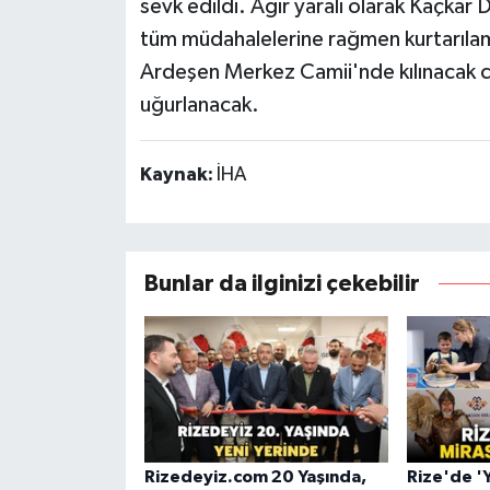
sevk edildi. Ağır yaralı olarak Kaçkar 
tüm müdahalelerine rağmen kurtarıl
Ardeşen Merkez Camii'nde kılınacak 
uğurlanacak.
Kaynak:
İHA
Bunlar da ilginizi çekebilir
Rizedeyiz.com 20 Yaşında,
Rize'de '