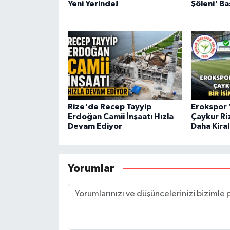
Yeni Yerinde!
Şöleni' Ba
Rize'de Recep Tayyip
Erokspor 
Erdoğan Camii İnşaatı Hızla
Çaykur Ri
Devam Ediyor
Daha Kira
Yorumlar