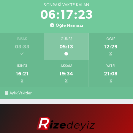
SONRAKI VAKTE KALAN
06:17:22
Öğle Namazı
İMSAK
GÜNEŞ
ÖĞLE
03:33
05:13
12:29
İKINDI
AKŞAM
YATSI
16:21
19:34
21:08
Aylık Vakitler