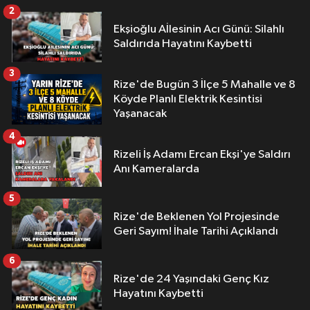
2
Ekşioğlu Aİlesinin Acı Günü: Silahlı
Saldırıda Hayatını Kaybetti
3
Rize'de Bugün 3 İlçe 5 Mahalle ve 8
Köyde Planlı Elektrik Kesintisi
Yaşanacak
4
Rizeli İş Adamı Ercan Ekşi'ye Saldırı
Anı Kameralarda
5
Rize'de Beklenen Yol Projesinde
Geri Sayım! İhale Tarihi Açıklandı
6
Rize'de 24 Yaşındaki Genç Kız
Hayatını Kaybetti