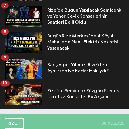
7
Rize’de Bugün Yapılacak Semicenk
ve Yener Çevik Konserlerinin
Saatleri Belli Oldu
8
Bugün Rize Merkez'de 4 Köy 4
Mahallede Planlı Elektrik Kesintisi
Yaşanacak
9
Barış Alper Yılmaz, Rize’den
Ayrılırken Ne Kadar Haklıydı?
10
Rize’de Semicenk Rüzgârı Esecek:
Ücretsiz Konserler Bu Akşam
RİZE
08.08.2026