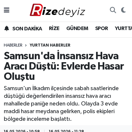
Spor
Rize Nöbetçi Eczaneler
RİZE
GÜNDEM
SPOR
YURTT
SON DAKİKA
Gündem
Rize Hava Durumu
HABERLER
YURTTAN HABERLER
Yurttan Haberler
Rize Trafik Yoğunluk Haritası
Samsun'da İnsansız Hava
Aracı Düştü: Evlerde Hasar
Ekonomi
Süper Lig Puan Durumu ve Fikstür
Oluştu
Teknoloji
Tüm Manşetler
Samsun'un İlkadım ilçesinde sabah saatlerinde
düştüğü değerlendirilen insansız hava aracı
Sağlık
Son Dakika Haberleri
mahallede paniğe neden oldu. Olayda 3 evde
maddi hasar meydana gelirken, polis ekipleri
Haber Arşivi
bölgede inceleme başlattı.
16.05.2026 - 10:58
16.05.2026 - 11:28