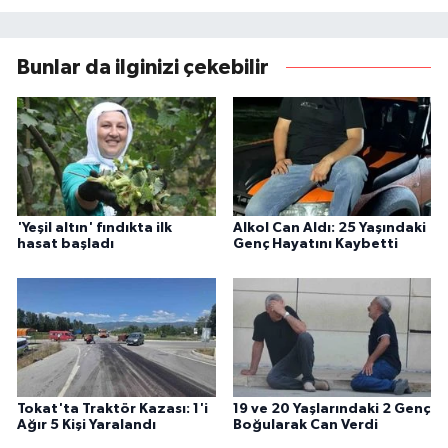
Bunlar da ilginizi çekebilir
'Yeşil altın' fındıkta ilk
Alkol Can Aldı: 25 Yaşındaki
hasat başladı
Genç Hayatını Kaybetti
Tokat'ta Traktör Kazası: 1'i
19 ve 20 Yaşlarındaki 2 Genç
Ağır 5 Kişi Yaralandı
Boğularak Can Verdi