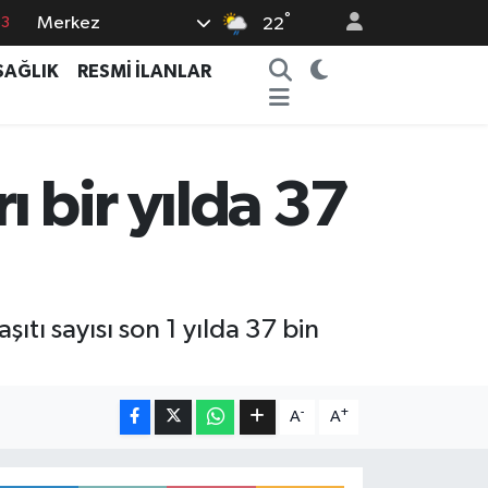
°
Merkez
63
22
16
SAĞLIK
RESMİ İLANLAR
02
07
5
ı bir yılda 37
0
ıtı sayısı son 1 yılda 37 bin
-
+
A
A