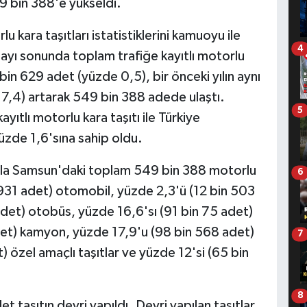
9 bin 388'e yükseldi.
ara taşıtları istatistiklerini kamuoyu ile
4
ayı sonunda toplam trafiğe kayıtlı motorlu
 bin 629 adet (yüzde 0,5), bir önceki yılın aynı
 7,4) artarak 549 bin 388 adede ulaştı.
5
ıtlı motorlu kara taşıtı ile Türkiye
yüzde 1,6'sına sahip oldu.
rıyla Samsun'daki toplam 549 bin 388 motorlu
6
 931 adet) otomobil, yüzde 2,3'ü (12 bin 503
det) otobüs, yüzde 16,6'sı (91 bin 75 adet)
et) kamyon, yüzde 17,9'u (98 bin 568 adet)
7
) özel amaçlı taşıtlar ve yüzde 12'si (65 bin
8
 taşıtın devri yapıldı. Devri yapılan taşıtlar