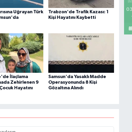
İM
03
ırısına Uğrayan Türk
Trabzon'de Trafik Kazası: 1
amsun'da
Kişi Hayatını Kaybetti
'de İlaçlama
Samsun'da Yasaklı Madde
inada Zehirlenen 9
Operasyonunda 8 Kişi
 Çocuk Hayatını
Gözaltına Alındı