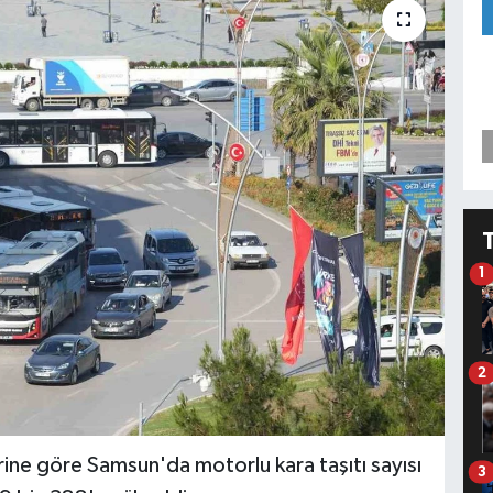
1
2
erine göre Samsun'da motorlu kara taşıtı sayısı
3