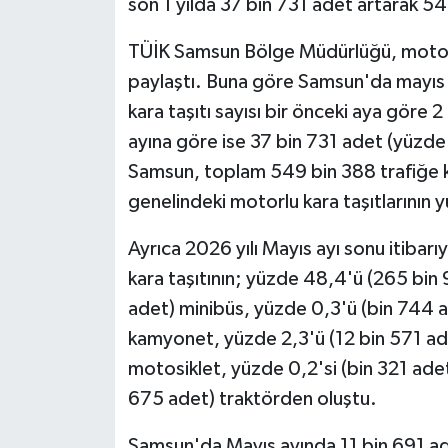
son 1 yılda 37 bin 731 adet artarak 54
TÜİK Samsun Bölge Müdürlüğü, motorlu k
paylaştı. Buna göre Samsun'da mayıs 
kara taşıtı sayısı bir önceki aya göre 2
ayına göre ise 37 bin 731 adet (yüzde
Samsun, toplam 549 bin 388 trafiğe kay
genelindeki motorlu kara taşıtlarının 
Ayrıca 2026 yılı Mayıs ayı sonu itiba
kara taşıtının; yüzde 48,4'ü (265 bin
adet) minibüs, yüzde 0,3'ü (bin 744 a
kamyonet, yüzde 2,3'ü (12 bin 571 ad
motosiklet, yüzde 0,2'si (bin 321 adet
675 adet) traktörden oluştu.
Samsun'da Mayıs ayında 11 bin 691 adet