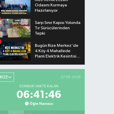
Odasını Kurmaya
Hazırlanıyor
Sarp Sınır Kapısı Yolunda
Tır Sürücülerinden
Tepki
Bugün Rize Merkez'de
4 Köy 4 Mahallede
Planlı Elektrik Kesintisi
Yaşanacak
RİZE
07.08.2026
SONRAKI VAKTE KALAN
06:41:45
Öğle Namazı