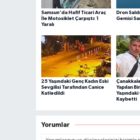
Samsun'da Hafif Ticari Araç
Dron Sald
İle Motosiklet Çarpıştı: 1
Gemisi S
Yaralı
25 Yaşındaki Genç Kadın Eski
Çanakkale
Sevgilisi Tarafından Canice
Yapılan B
Katledildi
Yaşındaki
Kaybetti
Yorumlar