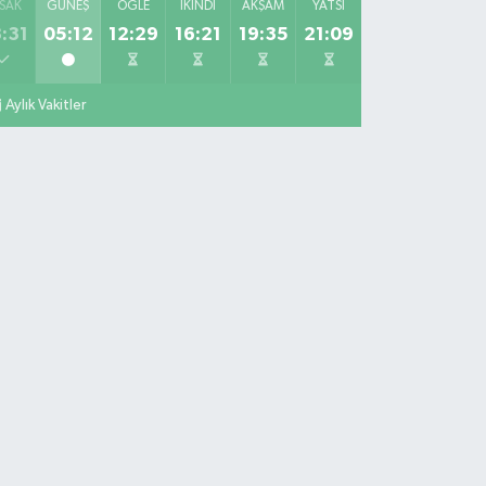
SAK
GÜNEŞ
ÖĞLE
İKINDI
AKŞAM
YATSI
:31
05:12
12:29
16:21
19:35
21:09
Aylık Vakitler