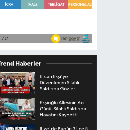
Trend Haberler
Ercan Ekşi'ye
Düzenlenen Silahlı
Saldırıda Gözler
Faillerde
Ekşioğlu Aİlesinin Acı
Günü: Silahlı Saldırıda
Hayatını Kaybetti
Rize'de Bugün 3 İlçe 5