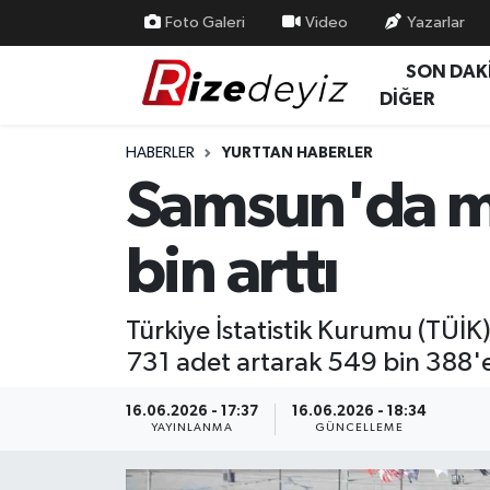
Foto Galeri
Video
Yazarlar
SON DAK
Spor
Rize Nöbetçi Eczaneler
DİĞER
Gündem
Rize Hava Durumu
HABERLER
YURTTAN HABERLER
Samsun'da mot
Yurttan Haberler
Rize Trafik Yoğunluk Haritası
bin arttı
Ekonomi
Süper Lig Puan Durumu ve Fikstür
Teknoloji
Tüm Manşetler
Türkiye İstatistik Kurumu (TÜİK)
731 adet artarak 549 bin 388'e
Sağlık
Son Dakika Haberleri
16.06.2026 - 17:37
16.06.2026 - 18:34
Haber Arşivi
YAYINLANMA
GÜNCELLEME