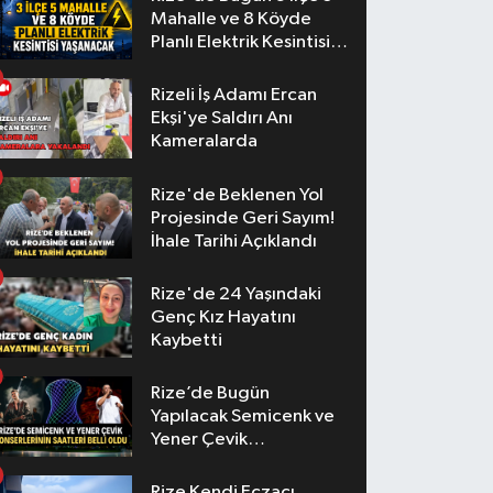
Mahalle ve 8 Köyde
Planlı Elektrik Kesintisi
Yaşanacak
Rizeli İş Adamı Ercan
Ekşi'ye Saldırı Anı
Kameralarda
Rize'de Beklenen Yol
Projesinde Geri Sayım!
İhale Tarihi Açıklandı
Rize'de 24 Yaşındaki
Genç Kız Hayatını
Kaybetti
Rize’de Bugün
Yapılacak Semicenk ve
Yener Çevik
Konserlerinin Saatleri
Belli Oldu
Rize Kendi Eczacı