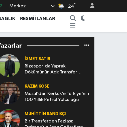
°
Merkez
7
24
7
SAĞLIK
RESMİ İLANLAR
5
2
Yazarlar
9
2
İSMET SATIR
Rizespor'da Yaprak
Dökümünün Adı: Transfer
Politikası
KAZIM KÖSE
Musul’dan Kerkük’e Türkiye’nin
100 Yıllık Petrol Yolculuğu
MUHITTIN SANDIKÇI
Bir Transferden Fazlası: