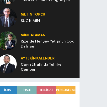
Trabzon’un Arap Coğrafyasını
Fethi
METIN TOPÇU
SUÇ KİMİN
MINE ATAMAN
Rize’de Her Şey Yetişir En Çok
Da İnsan
AYTEKIN KALENDER
Çayın Etrafında Tehlike
Çemberi