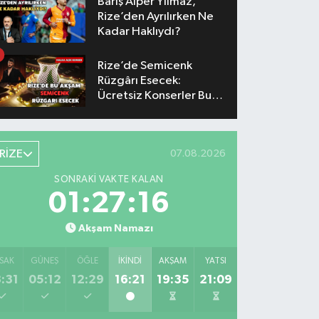
Barış Alper Yılmaz,
Rize’den Ayrılırken Ne
Kadar Haklıydı?
Rize’de Semicenk
Rüzgârı Esecek:
Ücretsiz Konserler Bu
Akşam
RİZE
07.08.2026
SONRAKI VAKTE KALAN
01:27:16
Akşam Namazı
SAK
GÜNEŞ
ÖĞLE
İKINDI
AKŞAM
YATSI
:31
05:12
12:29
16:21
19:35
21:09