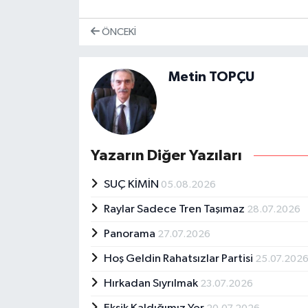
ÖNCEKI
Metin TOPÇU
Yazarın Diğer Yazıları
SUÇ KİMİN
05.08.2026
Raylar Sadece Tren Taşımaz
28.07.2026
Panorama
27.07.2026
Hoş Geldin Rahatsızlar Partisi
25.07.202
Hırkadan Sıyrılmak
23.07.2026