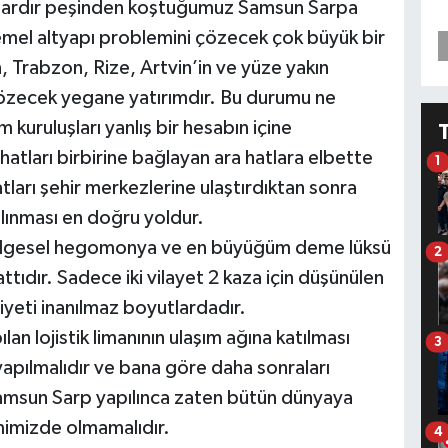
 yıllardır peşinden koştuğumuz Samsun Sarpa
mel altyapı problemini çözecek çok büyük bir
 Trabzon, Rize, Artvin’in ve yüze yakın
çözecek yegane yatırımdır. Bu durumu ne
m kuruluşları yanlış bir hesabın içine
atları birbirine bağlayan ara hatlara elbette
1
atları şehir merkezlerine ulaştırdıktan sonra
alınması en doğru yoldur.
bölgesel hegomonya ve en büyüğüm deme lüksü
2
tıdır. Sadece iki vilayet 2 kaza için düşünülen
iyeti inanılmaz boyutlardadır.
n lojistik limanının ulaşım ağına katılması
3
yapılmalıdır ve bana göre daha sonraları
Samsun Sarp yapılınca zaten bütün dünyaya
imizde olmamalıdır.
4