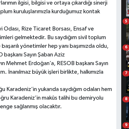
rımın ilgisi, bilgisi ve ortaya çıkardığı sinerji
 toplum kuruluşlarımızla kurduğumuz kontak
5
i Odası, Rize Ticaret Borsası, Ensaf ve
imleri gelmektedir. Bu saydığım sivil toplum
e başarılı yönetimler hep yanı başımızda oldu,
6
SO başkanı Sayın Şaban Aziz
ın Mehmet Erdoğan’a, RESOB başkanı Sayın
İnanılmaz büyük işleri birlikte, halkımızla
7
u Karadeniz’in yukarıda saydığım odaları hem
 doğru Karadeniz’in makûs talihi bu demiryolu
8
denge sağlanmış olacaktır.
9