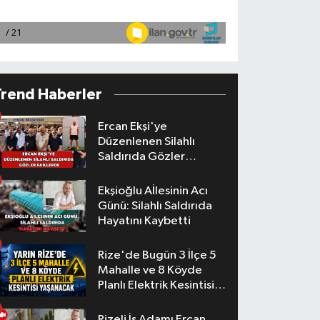
Trend Haberler
Ercan Ekşi'ye
Düzenlenen Silahlı
Saldırıda Gözler
Faillerde
Ekşioğlu Aİlesinin Acı
Günü: Silahlı Saldırıda
Hayatını Kaybetti
Rize'de Bugün 3 İlçe 5
Mahalle ve 8 Köyde
Planlı Elektrik Kesintisi
Yaşanacak
Rizeli İş Adamı Ercan