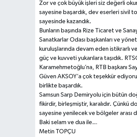
Zor ve çok büyük işleri siz değerli okurla
sayesine başardık, dev eserleri sivil
sayesinde kazandık.
Bunların başında Rize Ticaret ve Sanay
Sanatkarlar Odası başkanları ve yönet
kuruluşlarında devam eden istikrarlı v
güç ve kuvveti yukarılara taşıdık. RT
Karamehmetoğlu’na, RTB başkanı Say
Güven AKSOY’a çok teşekkür ediyorum. 
birlikte başardık.
Samsun Sarp Demiryolu için bütün doğ
fikirdir, birleşmiştir, karalıdır. Çünkü
sayesine yenilecek ve bölgeler arası 
Baki selam ve dua ile…
Metin TOPÇU