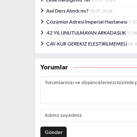
Eksik Kaldığımız Yer
20.07.2026
Asıl Ders Alındı mı?
18.07.2026
Çözümün Adresi İmperial Hastanesi
11.
42 YIL UNUTULMAYAN ARKADAŞLIK
11.0
ÇAY-KUR GEREKİZ ELEŞTİRİLMEMELİ
06.
Yorumlar
Gönder