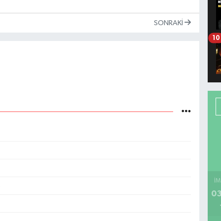
SONRAKI
10
İM
6
03