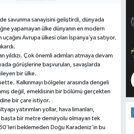
ilde savunma sanayisini geliştirdi, dünyada
lu iğne yapamayan ülke dünyanın en modern
 uçağını Avrupa ülkesi olan İspanya’ya satıyor.
ıkardı.
yan yıldızı. Çok önemli adımları atmaya devam
nyada görüşlerine başvurulan, savaşlarda
ileyen bir ülke.
lbette. Kalkınmayı bölgeler arasında dengeli
nmış değil, emeklisinin bir bölümü gerçekten
ine bir çare istiyor.
pı yatırımları yollar, hava limanları,
en başta bir metre demiryolu olmayan tek
50’leri beklemeden Doğu Karadeniz’in bu