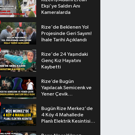
Ekşi'ye Saldırı Anı
Kameralarda
Rize'de Beklenen Yol
Projesinde Geri Sayım!
İhale Tarihi Açıklandı
Rize'de 24 Yaşındaki
Genç Kız Hayatını
Kaybetti
Rize’de Bugün
Yapılacak Semicenk ve
Yener Çevik
Konserlerinin Saatleri
Belli Oldu
Bugün Rize Merkez'de
4 Köy 4 Mahallede
Planlı Elektrik Kesintisi
Yaşanacak