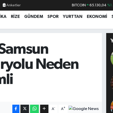
Anketler
DOLAR
47,7106
%0.1
EURO
55,1652
%0.2
İKA
RİZE
GÜNDEM
SPOR
YURTTAN
EKONOMİ
STERLİN
64,4046
%0.3
GRAM ALTIN
6618.49
%2.1
BİST100
13.773
%-1
 Samsun
BITCOIN
65.130,04
%1.
ryolu Neden
li
-
+
A
A