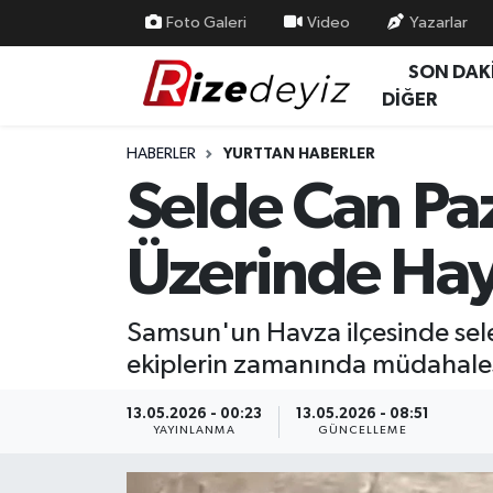
Foto Galeri
Video
Yazarlar
SON DAK
Spor
Rize Nöbetçi Eczaneler
DİĞER
Gündem
Rize Hava Durumu
HABERLER
YURTTAN HABERLER
Selde Can Paz
Yurttan Haberler
Rize Trafik Yoğunluk Haritası
Üzerinde Ha
Ekonomi
Süper Lig Puan Durumu ve Fikstür
Teknoloji
Tüm Manşetler
Samsun'un Havza ilçesinde sel
ekiplerin zamanında müdahalesi
Sağlık
Son Dakika Haberleri
13.05.2026 - 00:23
13.05.2026 - 08:51
Haber Arşivi
YAYINLANMA
GÜNCELLEME