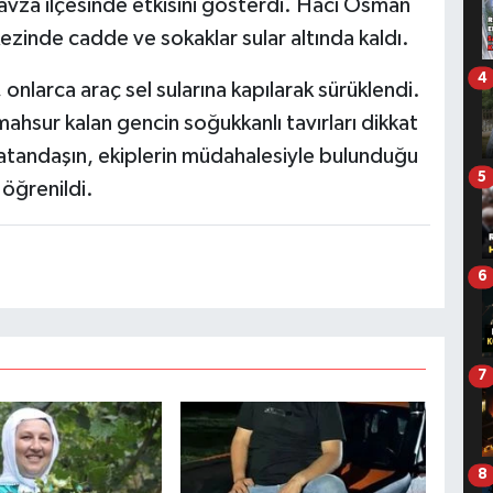
Havza ilçesinde etkisini gösterdi. Hacı Osman
ezinde cadde ve sokaklar sular altında kaldı.
4
 onlarca araç sel sularına kapılarak sürüklendi.
mahsur kalan gencin soğukkanlı tavırları dikkat
vatandaşın, ekiplerin müdahalesiyle bulunduğu
5
 öğrenildi.
6
7
8