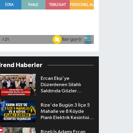
Trend Haberler
Ercan Ekşi'ye
Düzenlenen Silahlı
Saldırıda Gözler
Faillerde
Rize'de Bugün 3 İlçe 5
Mahalle ve 8 Köyde
Planlı Elektrik Kesintisi
Yaşanacak
Rizeli İş Adamı Ercan