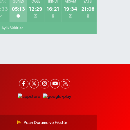
SAK
GÜNEŞ
ÖĞLE
İKINDI
AKŞAM
YATSI
:33
05:13
12:29
16:21
19:34
21:08
Aylık Vakitler
Puan Durumu ve Fikstür