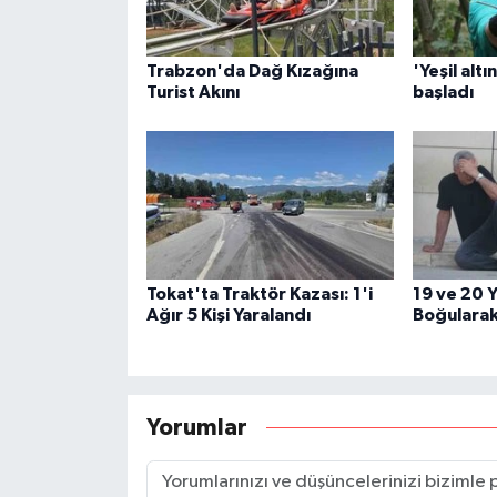
Trabzon'da Dağ Kızağına
'Yeşil altı
Turist Akını
başladı
Tokat'ta Traktör Kazası: 1'i
19 ve 20 Y
Ağır 5 Kişi Yaralandı
Boğularak
Yorumlar