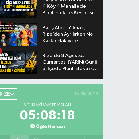
4 Köy 4 Mahallede
Planlı Elektrik Kesintisi
Yaşanacak
Barış Alper Yılmaz,
Rize’den Ayrılırken Ne
Kadar Haklıydı?
Rize’de 8 Ağustos
Cumartesi (YARIN) Günü
3 İlçede Planlı Elektrik
Kesintisi Yapılacak
RİZE
08.08.2026
SONRAKI VAKTE KALAN
05:08:17
Öğle Namazı