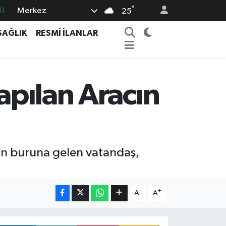
°
Merkez
11
25
18
SAĞLIK
RESMİ İLANLAR
32
38
03
apılan Aracın
14
un buruna gelen vatandaş,
-
+
A
A