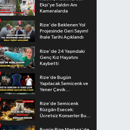
Ekşi'ye Saldırı Anı
Kameralarda
Rize'de Beklenen Yol
Projesinde Geri Sayım!
İhale Tarihi Açıklandı
Rize'de 24 Yaşındaki
Genç Kız Hayatını
Kaybetti
Rize’de Bugün
Yapılacak Semicenk ve
Yener Çevik
Konserlerinin Saatleri
Belli Oldu
Rize’de Semicenk
Rüzgârı Esecek:
Ücretsiz Konserler Bu
Akşam
Bugün Rize Merkez'de