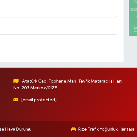
İM
03
Atatürk Cad. Tophane Mah. Tevfik Mataracı İş Hanı
No: 203 Merkez/RİZE
[email protected]
ize Hava Durumu
Rize Trafik Yoğunluk Haritası