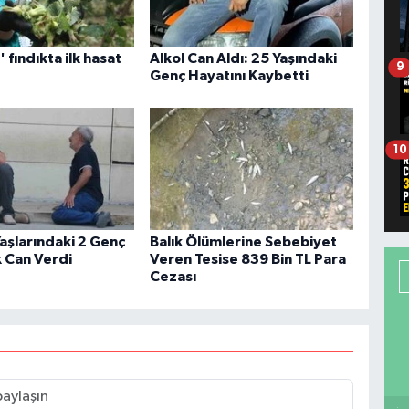
n' fındıkta ilk hasat
Alkol Can Aldı: 25 Yaşındaki
9
Genç Hayatını Kaybetti
10
aşlarındaki 2 Genç
Balık Ölümlerine Sebebiyet
 Can Verdi
Veren Tesise 839 Bin TL Para
Cezası