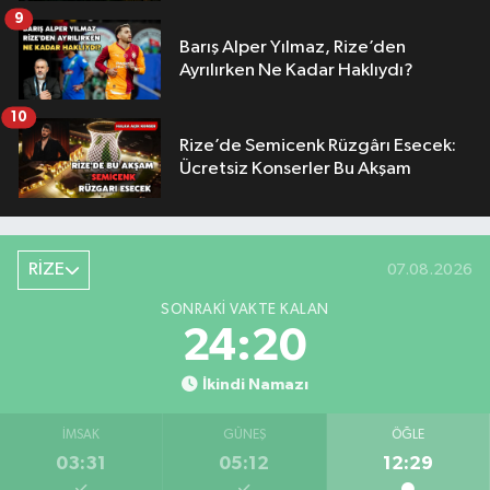
9
Barış Alper Yılmaz, Rize’den
Ayrılırken Ne Kadar Haklıydı?
10
Rize’de Semicenk Rüzgârı Esecek:
Ücretsiz Konserler Bu Akşam
RİZE
07.08.2026
SONRAKI VAKTE KALAN
24:20
İkindi Namazı
İMSAK
GÜNEŞ
ÖĞLE
03:31
05:12
12:29