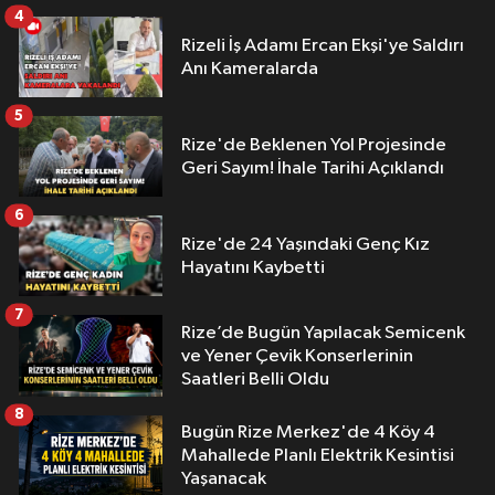
4
Rizeli İş Adamı Ercan Ekşi'ye Saldırı
Anı Kameralarda
5
Rize'de Beklenen Yol Projesinde
Geri Sayım! İhale Tarihi Açıklandı
6
Rize'de 24 Yaşındaki Genç Kız
Hayatını Kaybetti
7
Rize’de Bugün Yapılacak Semicenk
ve Yener Çevik Konserlerinin
Saatleri Belli Oldu
8
Bugün Rize Merkez'de 4 Köy 4
Mahallede Planlı Elektrik Kesintisi
Yaşanacak