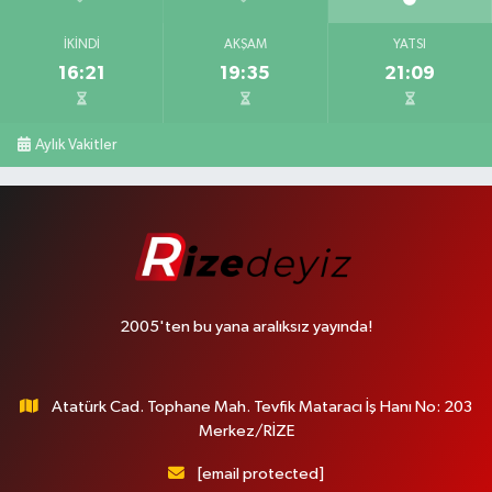
İKINDI
AKŞAM
YATSI
16:21
19:35
21:09
Aylık Vakitler
2005'ten bu yana aralıksız yayında!
Atatürk Cad. Tophane Mah. Tevfik Mataracı İş Hanı No: 203
Merkez/RİZE
[email protected]