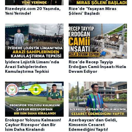
Rizedeyiz.com 20 Yaşında,
Rize'de 'Yaşayan Miras
Yeni Yerinde!
Şöleni' Başladı
İyidere Lojistik Limanı'nda
Rize'de Recep Tayyip
Arazi Sahiplerinden
Erdoğan Camii İnşaatı Hızla
Kamulaştırma Tepkisi
Devam Ediyor
Erokspor Yolcusu Kalmasın!
Azerbaycan'dan Geldi,
Çaykur Rizespor'dan Bir
Kimsenin Cesaret
İsim Daha Kiralandı
Edemediğini Yaptı!