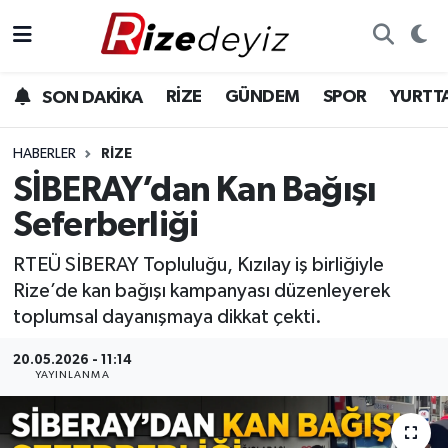
Spor
Rize Nöbetçi Eczaneler
RİZE
GÜNDEM
SPOR
YURTT
SON DAKİKA
Gündem
Rize Hava Durumu
HABERLER
RIZE
Yurttan Haberler
Rize Trafik Yoğunluk Haritası
SİBERAY’dan Kan Bağışı
Seferberliği
Ekonomi
Süper Lig Puan Durumu ve Fikstür
RTEÜ SİBERAY Topluluğu, Kızılay iş birliğiyle
Teknoloji
Tüm Manşetler
Rize’de kan bağışı kampanyası düzenleyerek
toplumsal dayanışmaya dikkat çekti.
Sağlık
Son Dakika Haberleri
20.05.2026 - 11:14
YAYINLANMA
Haber Arşivi