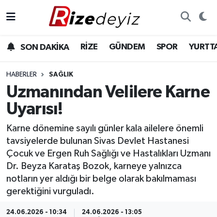
Spor
Rize Nöbetçi Eczaneler
RİZE
GÜNDEM
SPOR
YURTT
SON DAKİKA
Gündem
Rize Hava Durumu
HABERLER
SAĞLIK
Yurttan Haberler
Rize Trafik Yoğunluk Haritası
Uzmanından Velilere Karne
Uyarısı!
Ekonomi
Süper Lig Puan Durumu ve Fikstür
Karne dönemine sayılı günler kala ailelere önemli
Teknoloji
Tüm Manşetler
tavsiyelerde bulunan Sivas Devlet Hastanesi
Çocuk ve Ergen Ruh Sağlığı ve Hastalıkları Uzmanı
Sağlık
Son Dakika Haberleri
Dr. Beyza Karataş Bozok, karneye yalnızca
notların yer aldığı bir belge olarak bakılmaması
Haber Arşivi
gerektiğini vurguladı.
24.06.2026 - 10:34
24.06.2026 - 13:05