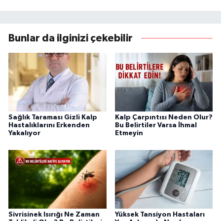
Bunlar da ilginizi çekebilir
Sağlık Taraması Gizli Kalp
Kalp Çarpıntısı Neden Olur?
Hastalıklarını Erkenden
Bu Belirtiler Varsa İhmal
Yakalıyor
Etmeyin
Sivrisinek Isırığı Ne Zaman
Yüksek Tansiyon Hastaları