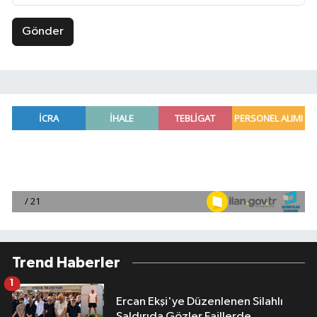
Gönder
Trend Haberler
1
Ercan Ekşi'ye Düzenlenen Silahlı
Saldırıda Gözler Faillerde