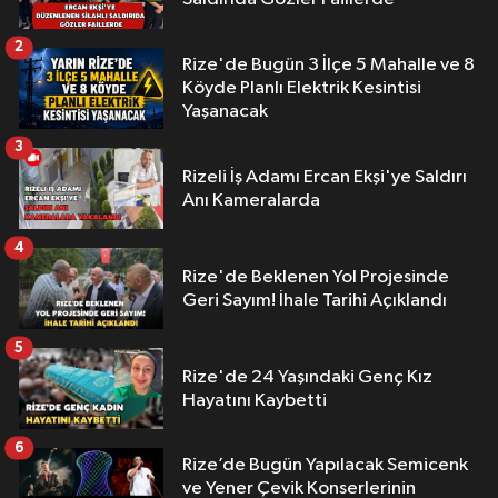
2
Rize'de Bugün 3 İlçe 5 Mahalle ve 8
Köyde Planlı Elektrik Kesintisi
Yaşanacak
3
Rizeli İş Adamı Ercan Ekşi'ye Saldırı
Anı Kameralarda
4
Rize'de Beklenen Yol Projesinde
Geri Sayım! İhale Tarihi Açıklandı
5
Rize'de 24 Yaşındaki Genç Kız
Hayatını Kaybetti
6
Rize’de Bugün Yapılacak Semicenk
ve Yener Çevik Konserlerinin