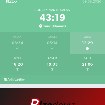
RİZE
09.08.2026
SONRAKI VAKTE KALAN
43:19
İkindi Namazı
İMSAK
GÜNEŞ
ÖĞLE
03:34
05:14
12:29
İKINDI
AKŞAM
YATSI
16:20
19:33
21:06
Aylık Vakitler