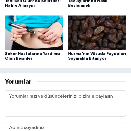
Tehlikeli Olur? Bu Belirtileri
Yaz Aylarında Nasıl
Hafife Almayın
Beslenmeli
Şeker Hastalarına Yardımcı
Hurma'nın Vücuda Faydaları
Olan Besinler
Saymakla Bitmiyor
Yorumlar