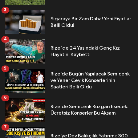
3
Sigaraya Bir Zam Daha! Yeni Fiyatlar
Belli Oldu!
4
Rize'de 24 Yaşındaki Genç Kız
Hayatını Kaybetti
5
Rize’de Bugün Yapılacak Semicenk
ve Yener Çevik Konserlerinin
Saatleri Belli Oldu
6
Rize’de Semicenk Rüzgârı Esecek:
Ücretsiz Konserler Bu Akşam
7
Rize’ye Dev Balıkçılık Yatırımı: 300