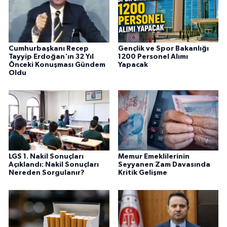
Cumhurbaşkanı Recep
Gençlik ve Spor Bakanlığı
Tayyip Erdoğan'ın 32 Yıl
1200 Personel Alımı
Önceki Konuşması Gündem
Yapacak
Oldu
LGS 1. Nakil Sonuçları
Memur Emeklilerinin
Açıklandı: Nakil Sonuçları
Seyyanen Zam Davasında
Nereden Sorgulanır?
Kritik Gelişme