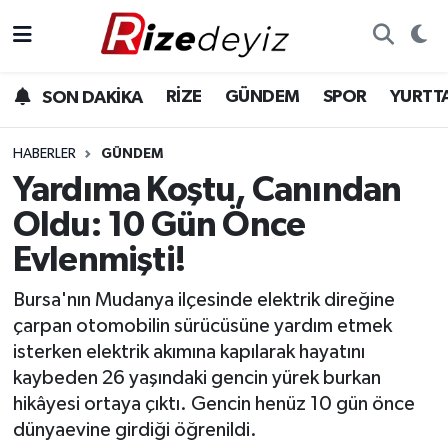
Spor
Rize Nöbetçi Eczaneler
RİZE
GÜNDEM
SPOR
YURTT
SON DAKİKA
Gündem
Rize Hava Durumu
HABERLER
GÜNDEM
Yurttan Haberler
Rize Namaz Vakitleri
Yardıma Koştu, Canından
Oldu: 10 Gün Önce
Ekonomi
Rize Trafik Yoğunluk Haritası
Evlenmişti!
Teknoloji
Süper Lig Puan Durumu ve Fikstür
Bursa'nın Mudanya ilçesinde elektrik direğine
çarpan otomobilin sürücüsüne yardım etmek
Sağlık
Tüm Manşetler
isterken elektrik akımına kapılarak hayatını
kaybeden 26 yaşındaki gencin yürek burkan
Son Dakika Haberleri
hikâyesi ortaya çıktı. Gencin henüz 10 gün önce
dünyaevine girdiği öğrenildi.
Haber Arşivi