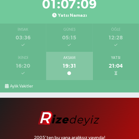
01:07:08
Yatsı Namazı
İMSAK
GÜNEŞ
ÖĞLE
03:36
05:15
12:28
İKINDI
AKŞAM
YATSI
16:20
19:31
21:04
Aylık Vakitler
2005'ten bu yana aralıksız yayında!