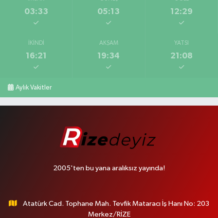
03:33
05:13
12:29
İKINDI
AKŞAM
YATSI
16:21
19:34
21:08
Aylık Vakitler
2005'ten bu yana aralıksız yayında!
Atatürk Cad. Tophane Mah. Tevfik Mataracı İş Hanı No: 203
Merkez/RİZE