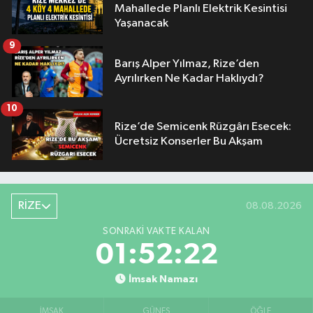
Mahallede Planlı Elektrik Kesintisi
Yaşanacak
9
Barış Alper Yılmaz, Rize’den
Ayrılırken Ne Kadar Haklıydı?
10
Rize’de Semicenk Rüzgârı Esecek:
Ücretsiz Konserler Bu Akşam
RİZE
08.08.2026
SONRAKI VAKTE KALAN
01:52:21
İmsak Namazı
İMSAK
GÜNEŞ
ÖĞLE