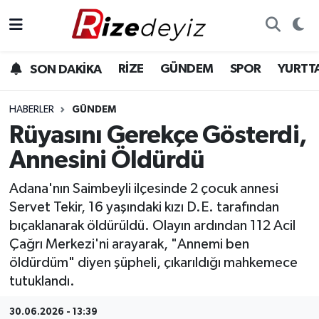
Spor
Rize Nöbetçi Eczaneler
RİZE
GÜNDEM
SPOR
YURTT
SON DAKİKA
Gündem
Rize Hava Durumu
HABERLER
GÜNDEM
Yurttan Haberler
Rize Trafik Yoğunluk Haritası
Rüyasını Gerekçe Gösterdi,
Annesini Öldürdü
Ekonomi
Süper Lig Puan Durumu ve Fikstür
Adana'nın Saimbeyli ilçesinde 2 çocuk annesi
Teknoloji
Tüm Manşetler
Servet Tekir, 16 yaşındaki kızı D.E. tarafından
bıçaklanarak öldürüldü. Olayın ardından 112 Acil
Sağlık
Son Dakika Haberleri
Çağrı Merkezi'ni arayarak, "Annemi ben
öldürdüm" diyen şüpheli, çıkarıldığı mahkemece
Haber Arşivi
tutuklandı.
30.06.2026 - 13:39