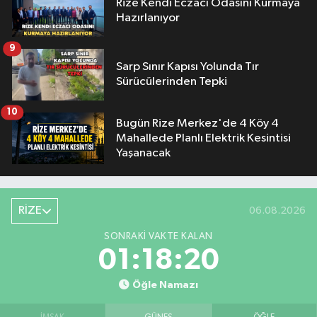
Rize Kendi Eczacı Odasını Kurmaya
Hazırlanıyor
9
Sarp Sınır Kapısı Yolunda Tır
Sürücülerinden Tepki
10
Bugün Rize Merkez'de 4 Köy 4
Mahallede Planlı Elektrik Kesintisi
Yaşanacak
RİZE
06.08.2026
SONRAKI VAKTE KALAN
01:18:19
Öğle Namazı