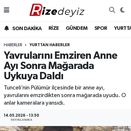
Spor
Rize Nöbetçi Eczaneler
RİZE
GÜNDEM
SPOR
YURTT
SON DAKİKA
Gündem
Rize Hava Durumu
HABERLER
YURTTAN HABERLER
Yurttan Haberler
Rize Trafik Yoğunluk Haritası
Yavrularını Emziren Anne
Ayı Sonra Mağarada
Ekonomi
Süper Lig Puan Durumu ve Fikstür
Uykuya Daldı
Teknoloji
Tüm Manşetler
Tunceli’nin Pülümür ilçesinde bir anne ayı,
yavrularını emzirdikten sonra mağarada uyudu. O
Sağlık
Son Dakika Haberleri
anlar kameralara yansıdı.
Haber Arşivi
14.05.2026 - 13:50
YAYINLANMA