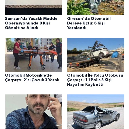
Samsun'da Yasaklı Madde
Giresun'da Otomobil
Operasyonunda 8 Kişi
Dereye Uçtu: 6 Kişi
Gözaltına Alındı
Yaralandı
Otomobil Motosikletle
Otomobil İle Yolcu Otobüsü
Çarpıştı: 2'si Çocuk 3 Yaralı
Çarpıştı: 1'i Polis 3 Kişi
Hayatını Kaybetti