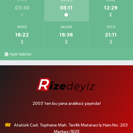
İMSAK
GÜNEŞ
ÖĞLE
03:30
05:11
12:29
İKINDI
AKŞAM
YATSI
16:22
19:36
21:11
Aylık Vakitler
2005'ten bu yana aralıksız yayında!
Atatürk Cad. Tophane Mah. Tevfik Mataracı İş Hanı No: 203
Merkez/RİZE