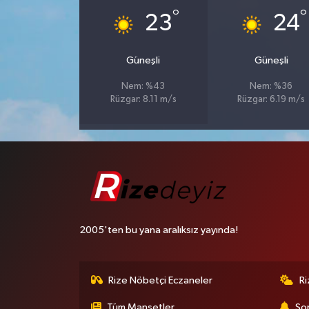
°
°
23
24
Güneşli
Güneşli
Nem: %43
Nem: %36
Rüzgar: 8.11 m/s
Rüzgar: 6.19 m/s
2005'ten bu yana aralıksız yayında!
Rize Nöbetçi Eczaneler
R
Tüm Manşetler
Son