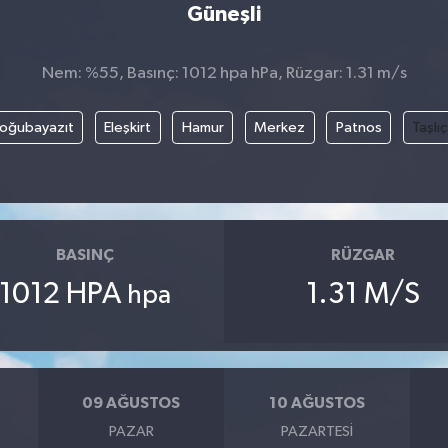
Güneşli
Nem: %55, Basınç: 1012 hpa hPa, Rüzgar: 1.31 m/s
oğubayazıt
Eleşkirt
Hamur
Merkez
Patnos
Taşlı
BASINÇ
RÜZGAR
1012 HPA
1.31 M/S
hpa
09 AĞUSTOS
10 AĞUSTOS
PAZAR
PAZARTESI