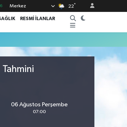
°
Merkez
66
22
05
SAĞLIK
RESMİ İLANLAR
18
22
4
0
u Tahmini
06 Ağustos Perşembe
07:00