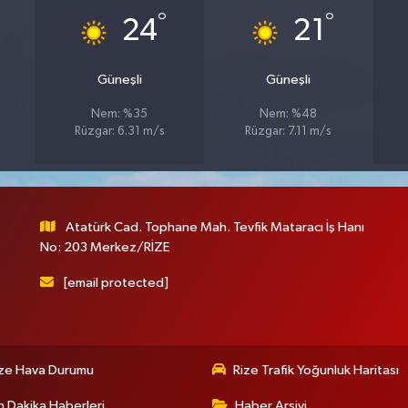
°
°
24
21
Güneşli
Güneşli
Nem: %35
Nem: %48
Rüzgar: 6.31 m/s
Rüzgar: 7.11 m/s
Atatürk Cad. Tophane Mah. Tevfik Mataracı İş Hanı
No: 203 Merkez/RİZE
[email protected]
ize Hava Durumu
Rize Trafik Yoğunluk Haritası
 Dakika Haberleri
Haber Arşivi