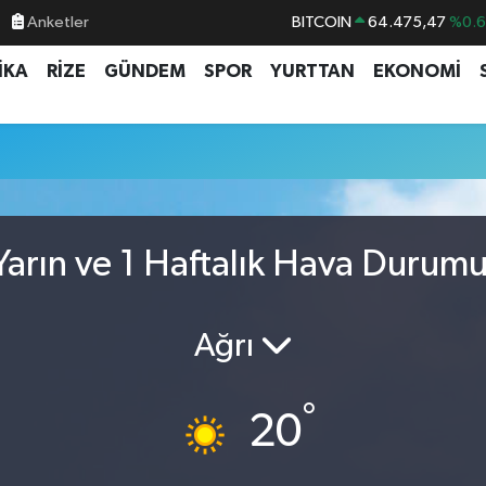
Anketler
BITCOIN
64.475,47
%0.
DOLAR
47,5971
%0.
İKA
RİZE
GÜNDEM
SPOR
YURTTAN
EKONOMİ
EURO
55,1336
%0.
STERLİN
64,2534
%0.
GRAM ALTIN
6527.85
%0.5
BİST100
13.703
%
arın ve 1 Haftalık Hava Durum
Ağrı
°
20