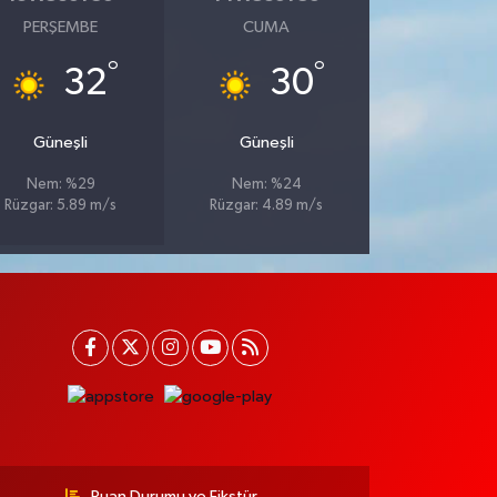
PERŞEMBE
CUMA
°
°
32
30
Güneşli
Güneşli
Nem: %29
Nem: %24
Rüzgar: 5.89 m/s
Rüzgar: 4.89 m/s
Puan Durumu ve Fikstür