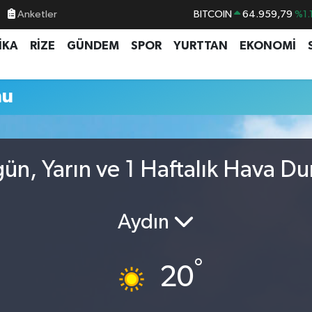
Anketler
BITCOIN
64.959,79
%1.
DOLAR
47,7436
%0.1
İKA
RİZE
GÜNDEM
SPOR
YURTTAN
EKONOMİ
EURO
55,2510
%0.3
STERLİN
64,4811
%0.3
mu
GRAM ALTIN
6660.55
%0.0
BİST100
13.779
%-1
gün, Yarın ve 1 Haftalık Hava 
Aydın
°
20