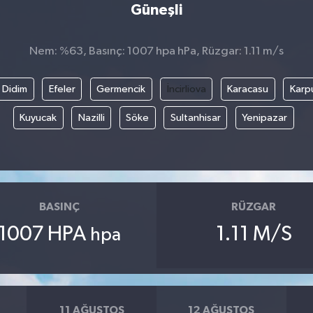
Güneşli
Nem: %63, Basınç: 1007 hpa hPa, Rüzgar: 1.11 m/s
Didim
Efeler
Germencik
İncirliova
Karacasu
Karp
Kuyucak
Nazilli
Söke
Sultanhisar
Yenipazar
BASINÇ
RÜZGAR
1007 HPA
1.11 M/S
hpa
11 AĞUSTOS
12 AĞUSTOS