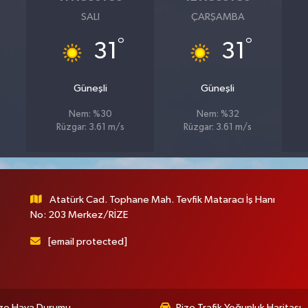
SALI
ÇARŞAMBA
°
°
31
31
Güneşli
Güneşli
Nem: %30
Nem: %32
Rüzgar: 3.61 m/s
Rüzgar: 3.61 m/s
Atatürk Cad. Tophane Mah. Tevfik Mataracı İş Hanı
No: 203 Merkez/RİZE
[email protected]
ize Hava Durumu
Rize Trafik Yoğunluk Haritası