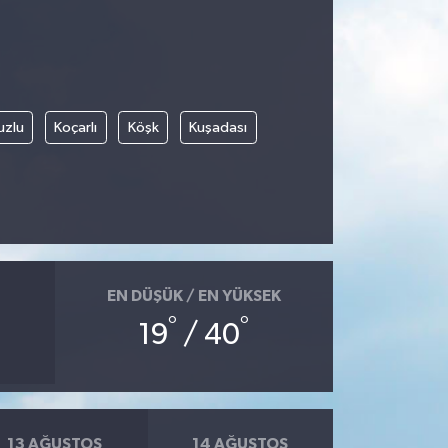
uzlu
Koçarlı
Köşk
Kuşadası
EN DÜŞÜK / EN YÜKSEK
°
°
19
/ 40
13 AĞUSTOS
14 AĞUSTOS