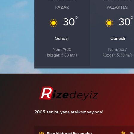
PAZAR
PAZARTESI
°
°
30
30
Güneşli
Güneşli
Nem: %30
Nem: %37
Rüzgar: 5.89 m/s
Rüzgar: 5.39 m/s
2005'ten bu yana aralıksız yayında!
Rize Nöbetçi Eczaneler
R