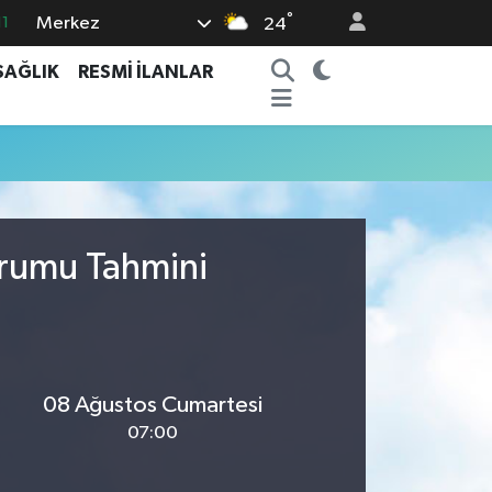
°
Merkez
11
24
8
SAĞLIK
RESMİ İLANLAR
2
8
3
4
Durumu Tahmini
08 Ağustos Cumartesi
07:00