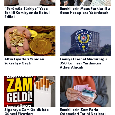
“Terörsüz Türkiye” Yasa
Emeklilerin Maaş Farkları Bu
Teklifi Komisyonda Kabul
Gece Hesaplara Yatırılacak
Edildi
Altın Fiyatları Yeniden
Emniyet Genel Müdürlüğü
Yükselişe Geçti
350 Komiser Yardımcısı
Adayı Alacak
Sigaraya Zam Geldi: İşte
Emeklilerin Zam Farkı
Güncel Fiyatlar:
Ödemeleri Tarihi Netleşti