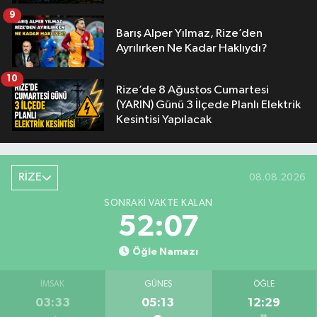
9
Barış Alper Yılmaz, Rize’den
Ayrılırken Ne Kadar Haklıydı?
10
Rize’de 8 Ağustos Cumartesi
(YARIN) Günü 3 İlçede Planlı Elektrik
Kesintisi Yapılacak
RİZE
08.08.2026
SONRAKI VAKTE KALAN
52:07
Öğle Namazı
İMSAK
GÜNEŞ
ÖĞLE
03:33
05:13
12:29