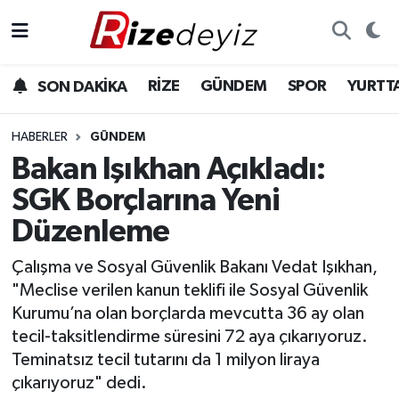
Spor
Rize Nöbetçi Eczaneler
RİZE
GÜNDEM
SPOR
YURTT
SON DAKİKA
Gündem
Rize Hava Durumu
HABERLER
GÜNDEM
Yurttan Haberler
Rize Trafik Yoğunluk Haritası
Bakan Işıkhan Açıkladı:
SGK Borçlarına Yeni
Ekonomi
Süper Lig Puan Durumu ve Fikstür
Düzenleme
Teknoloji
Tüm Manşetler
Çalışma ve Sosyal Güvenlik Bakanı Vedat Işıkhan,
"Meclise verilen kanun teklifi ile Sosyal Güvenlik
Sağlık
Son Dakika Haberleri
Kurumu’na olan borçlarda mevcutta 36 ay olan
tecil-taksitlendirme süresini 72 aya çıkarıyoruz.
Haber Arşivi
Teminatsız tecil tutarını da 1 milyon liraya
çıkarıyoruz" dedi.