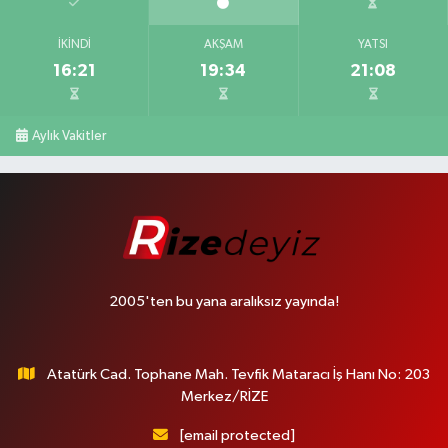
İKINDI
AKŞAM
YATSI
16:21
19:34
21:08
Aylık Vakitler
2005'ten bu yana aralıksız yayında!
Atatürk Cad. Tophane Mah. Tevfik Mataracı İş Hanı No: 203
Merkez/RİZE
[email protected]