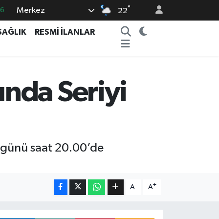
16
°
Merkez
22
0
SAĞLIK
RESMİ İLANLAR
08
0
12
nda Seriyi
0
i günü saat 20.00’de
-
+
A
A