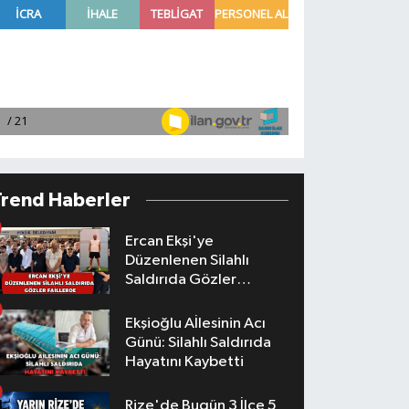
Trend Haberler
Ercan Ekşi'ye
Düzenlenen Silahlı
Saldırıda Gözler
Faillerde
Ekşioğlu Aİlesinin Acı
Günü: Silahlı Saldırıda
Hayatını Kaybetti
Rize'de Bugün 3 İlçe 5