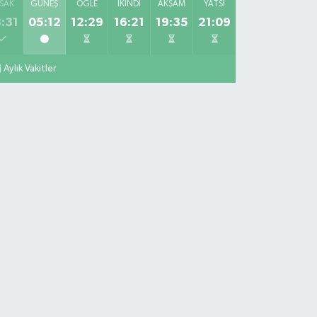
SAK
GÜNEŞ
ÖĞLE
İKINDI
AKŞAM
YATSI
:31
05:12
12:29
16:21
19:35
21:09
Aylık Vakitler