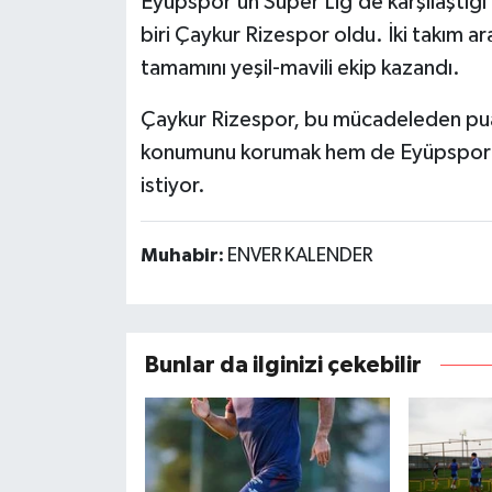
Eyüpspor’un Süper Lig’de karşılaştığı
biri Çaykur Rizespor oldu. İki takım 
tamamını yeşil-mavili ekip kazandı.
Çaykur Rizespor, bu mücadeleden puan
konumunu korumak hem de Eyüpspor k
istiyor.
Muhabir:
ENVER KALENDER
Bunlar da ilginizi çekebilir