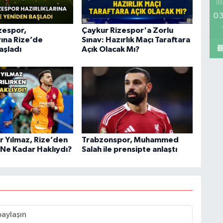
İM
03
zespor,
Çaykur Rizespor'a Zorlu
rına Rize’de
Sınav: Hazırlık Maçı Taraftara
aşladı
Açık Olacak Mı?
r Yılmaz, Rize’den
Trabzonspor, Muhammed
 Ne Kadar Haklıydı?
Salah ile prensipte anlaştı