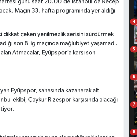
artesi günü saat 20.00’de İstanbul’da Recep
ak. Maçın 33. hafta programında yer aldığı
4
ki dikkat çeken yenilmezlik serisini sürdürmek
ynadığı son 8 lig maçında mağlubiyet yaşamadı.
5
 alan Atmacalar, Eyüpspor’a karşı son
.
6
yan Eyüpspor, sahasında kazanarak alt
anbul ekibi, Çaykur Rizespor karşısında alacağı
7
tiyor.
8