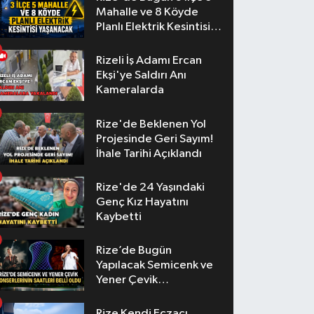
Mahalle ve 8 Köyde
Planlı Elektrik Kesintisi
Yaşanacak
Rizeli İş Adamı Ercan
Ekşi'ye Saldırı Anı
Kameralarda
Rize'de Beklenen Yol
Projesinde Geri Sayım!
İhale Tarihi Açıklandı
Rize'de 24 Yaşındaki
Genç Kız Hayatını
Kaybetti
Rize’de Bugün
Yapılacak Semicenk ve
Yener Çevik
Konserlerinin Saatleri
Belli Oldu
Rize Kendi Eczacı