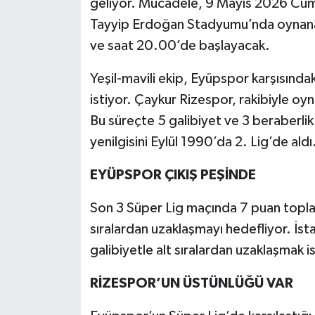
geliyor. Mücadele, 9 Mayıs 2026 Cum
Tayyip Erdoğan Stadyumu’nda oynanac
ve saat 20.00’de başlayacak.
Yeşil-mavili ekip, Eyüpspor karşısında
istiyor. Çaykur Rizespor, rakibiyle o
Bu süreçte 5 galibiyet ve 3 beraberlik
yenilgisini Eylül 1990’da 2. Lig’de aldı
EYÜPSPOR ÇIKIŞ PEŞİNDE
Son 3 Süper Lig maçında 7 puan topla
sıralardan uzaklaşmayı hedefliyor. İst
galibiyetle alt sıralardan uzaklaşmak is
RİZESPOR’UN ÜSTÜNLÜĞÜ VAR