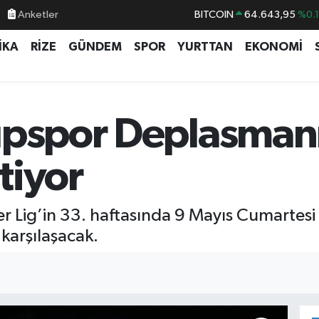
BITCOIN
64.643,95
%0.
Anketler
DOLAR
47,6704
%
İKA
RİZE
GÜNDEM
SPOR
YURTTAN
EKONOMİ
EURO
55,0406
%-0.
STERLİN
64,2143
%
GRAM ALTIN
6500.87
%0.
üpspor Deplasmanı
BİST100
13.799
%7
tiyor
r Lig’in 33. haftasında 9 Mayıs Cumartes
karşılaşacak.