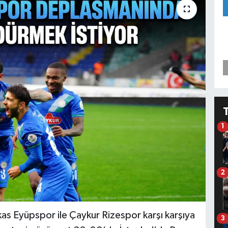
1
2
kas Eyüpspor ile Çaykur Rizespor karşı karşıya
3