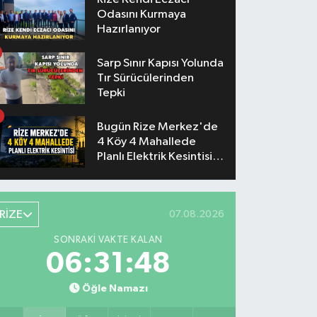
Odasını Kurmaya
Hazırlanıyor
Sarp Sınır Kapısı Yolunda
Tır Sürücülerinden
Tepki
Bugün Rize Merkez'de
4 Köy 4 Mahallede
Planlı Elektrik Kesintisi
Yaşanacak
RİZE
07.08.2026
SONRAKI VAKTE KALAN
06:31:47
Öğle Namazı