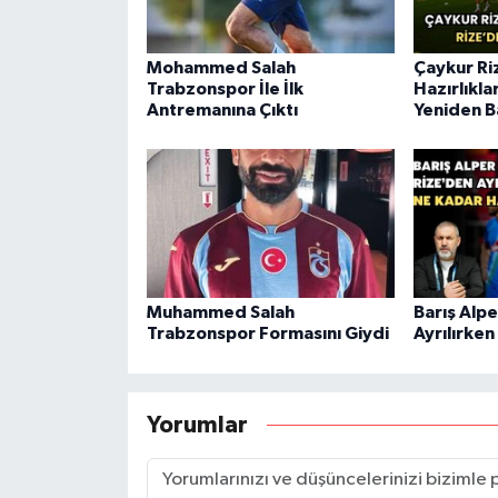
Mohammed Salah
Çaykur Ri
Trabzonspor İle İlk
Hazırlıkla
Antremanına Çıktı
Yeniden B
Muhammed Salah
Barış Alpe
Trabzonspor Formasını Giydi
Ayrılırken
Yorumlar