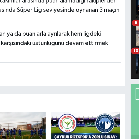
 takımlar arasında puan alamadığı rakiplerden
arasında Süper Lig seviyesinde oynanan 3 maçın
9
 ya da puanlarla ayrılarak hem ligdeki
arşısındaki üstünlüğünü devam ettirmek
10