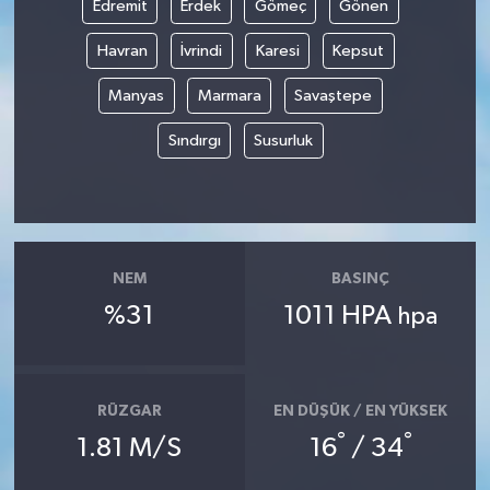
Edremit
Erdek
Gömeç
Gönen
Havran
İvrindi
Karesi
Kepsut
Manyas
Marmara
Savaştepe
Sındırgı
Susurluk
NEM
BASINÇ
%31
1011 HPA
hpa
RÜZGAR
EN DÜŞÜK / EN YÜKSEK
°
°
1.81 M/S
16
/ 34