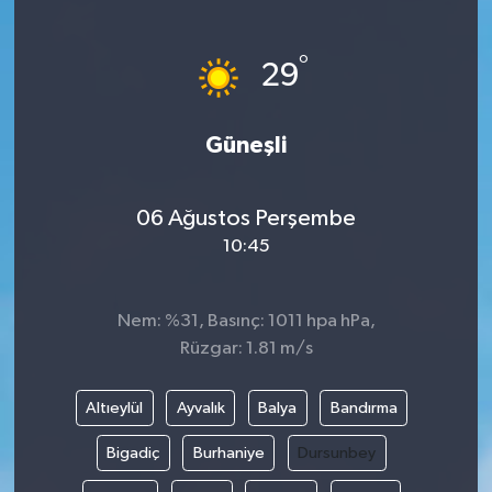
°
29
Güneşli
06 Ağustos Perşembe
10:45
Nem: %31, Basınç: 1011 hpa hPa,
Rüzgar: 1.81 m/s
Altıeylül
Ayvalık
Balya
Bandırma
Bigadiç
Burhaniye
Dursunbey