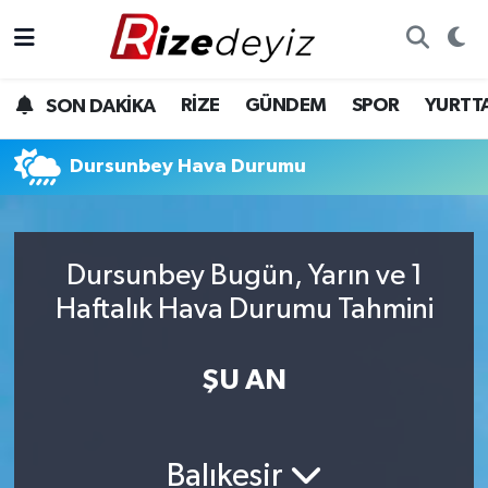
Spor
Rize Nöbetçi Eczaneler
RİZE
GÜNDEM
SPOR
YURTT
SON DAKİKA
Gündem
Rize Hava Durumu
Dursunbey Hava Durumu
Yurttan Haberler
Rize Trafik Yoğunluk Haritası
Ekonomi
Süper Lig Puan Durumu ve Fikstür
Dursunbey Bugün, Yarın ve 1
Teknoloji
Tüm Manşetler
Haftalık Hava Durumu Tahmini
Sağlık
Son Dakika Haberleri
ŞU AN
Haber Arşivi
Balıkesir