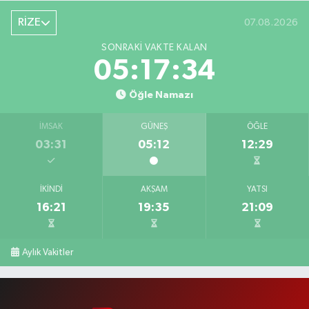
RİZE
07.08.2026
SONRAKI VAKTE KALAN
05:17:33
Öğle Namazı
İMSAK
GÜNEŞ
ÖĞLE
03:31
05:12
12:29
İKINDI
AKŞAM
YATSI
16:21
19:35
21:09
Aylık Vakitler