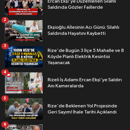
Ercan Ekşi'ye Düzenlenen Silahlı
Saldırıda Gözler Faillerde
2
Ekşioğlu Aİlesinin Acı Günü: Silahlı
Saldırıda Hayatını Kaybetti
3
Rize'de Bugün 3 İlçe 5 Mahalle ve 8
Köyde Planlı Elektrik Kesintisi
Yaşanacak
4
Rizeli İş Adamı Ercan Ekşi'ye Saldırı
Anı Kameralarda
5
Rize'de Beklenen Yol Projesinde
Geri Sayım! İhale Tarihi Açıklandı
6