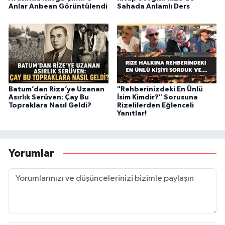
Anlar Anbean Görüntülendi
Sahada Anlamlı Ders
Batum’dan Rize’ye Uzanan
"Rehberinizdeki En Ünlü
Asırlık Serüven: Çay Bu
İsim Kimdir?" Sorusuna
Topraklara Nasıl Geldi?
Rizelilerden Eğlenceli
Yanıtlar!
Yorumlar