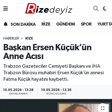
Spor
Rize Nöbetçi Eczaneler
RİZE
GÜNDEM
SPOR
YURTT
SON DAKİKA
Gündem
Rize Hava Durumu
HABERLER
RIZE
Yurttan Haberler
Rize Trafik Yoğunluk Haritası
Başkan Ersen Küçük’ün
Anne Acısı
Ekonomi
Süper Lig Puan Durumu ve Fikstür
Trabzon Gazeteciler Cemiyeti Başkanı ve İHA
Teknoloji
Tüm Manşetler
Trabzon Bürosu muhabiri Ersen Küçük’ün annesi
Fatma Küçük hayatını kaybetti.
Sağlık
Son Dakika Haberleri
10.05.2026 - 13:28
10.05.2026 - 13:36
YAYINLANMA
GÜNCELLEME
Haber Arşivi