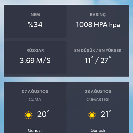
NEM
BASINÇ
%34
1008 HPA
hpa
RÜZGAR
EN DÜŞÜK / EN YÜKSEK
°
°
3.69 M/S
11
/ 27
07 AĞUSTOS
08 AĞUSTOS
CUMA
CUMARTESI
°
°
20
21
Güneşli
Güneşli