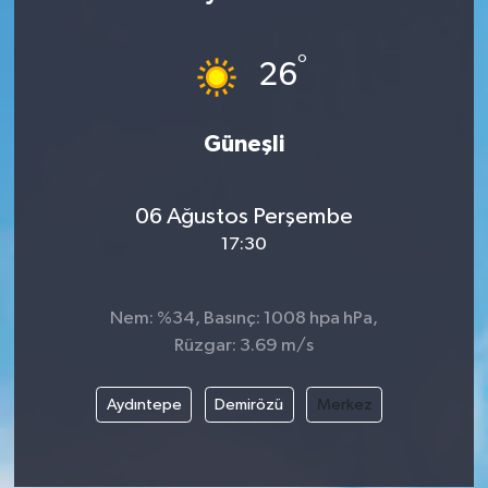
°
26
Güneşli
06 Ağustos Perşembe
17:30
Nem: %34, Basınç: 1008 hpa hPa,
Rüzgar: 3.69 m/s
Aydıntepe
Demirözü
Merkez