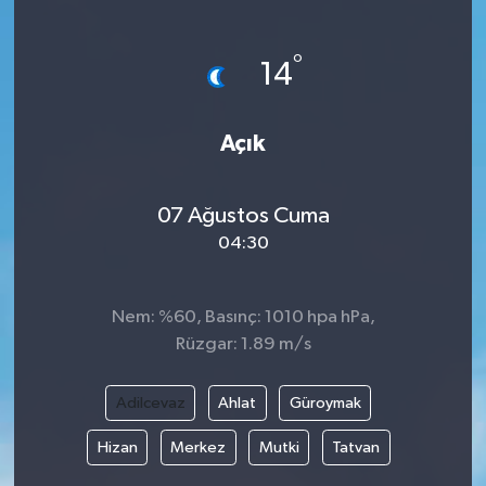
°
14
Açık
07 Ağustos Cuma
04:30
Nem: %60, Basınç: 1010 hpa hPa,
Rüzgar: 1.89 m/s
Adilcevaz
Ahlat
Güroymak
Hizan
Merkez
Mutki
Tatvan