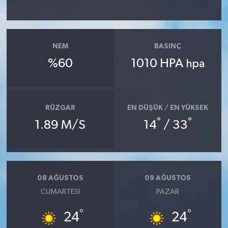
NEM
BASINÇ
%60
1010 HPA
hpa
RÜZGAR
EN DÜŞÜK / EN YÜKSEK
°
°
1.89 M/S
14
/ 33
08 AĞUSTOS
09 AĞUSTOS
CUMARTESI
PAZAR
°
°
24
24