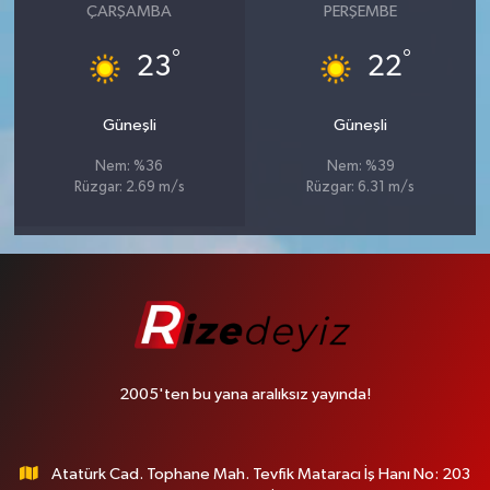
ÇARŞAMBA
PERŞEMBE
°
°
23
22
Güneşli
Güneşli
Nem: %36
Nem: %39
Rüzgar: 2.69 m/s
Rüzgar: 6.31 m/s
2005'ten bu yana aralıksız yayında!
Atatürk Cad. Tophane Mah. Tevfik Mataracı İş Hanı No: 203