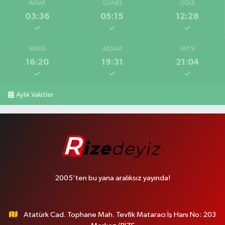
İMSAK
GÜNEŞ
ÖĞLE
03:36
05:15
12:28
İKINDI
AKŞAM
YATSI
16:20
19:31
21:04
Aylık Vakitler
2005'ten bu yana aralıksız yayında!
Atatürk Cad. Tophane Mah. Tevfik Mataracı İş Hanı No: 203