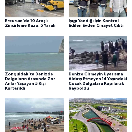
Erzurum'da 10 Araçlı
Işığı Yandığı İçin Kontrol
Zincirleme Kaza: 5 Yaralı
Edilen Evden Cinayet Çıktı
Zonguldak'ta Denizde
Denize Girmeyin Uyarısına
Dalgaların Arasında Zor
Aldırış Etmeyen 14 Yaşındaki
Anlar Yaşayan 5 Kişi
Çocuk Dalgalara Kapılarak
Kurtarıldı
Kayboldu