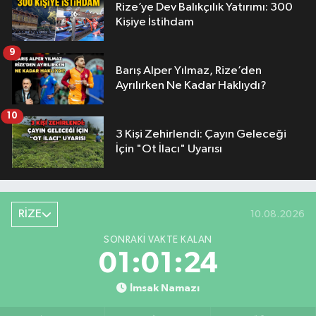
Rize’ye Dev Balıkçılık Yatırımı: 300
Kişiye İstihdam
9
Barış Alper Yılmaz, Rize’den
Ayrılırken Ne Kadar Haklıydı?
10
3 Kişi Zehirlendi: Çayın Geleceği
İçin "Ot İlacı" Uyarısı
RİZE
10.08.2026
SONRAKI VAKTE KALAN
01:01:23
İmsak Namazı