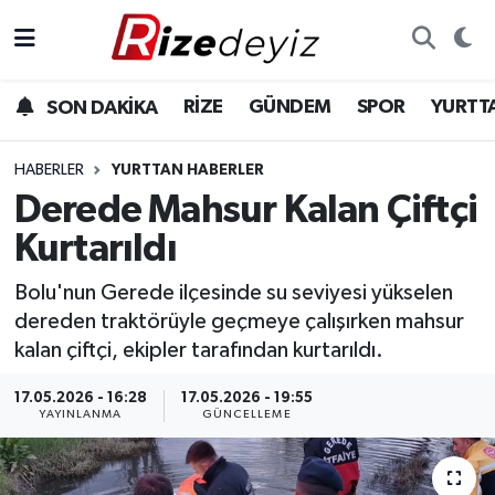
Spor
Rize Nöbetçi Eczaneler
RİZE
GÜNDEM
SPOR
YURTT
SON DAKİKA
Gündem
Rize Hava Durumu
HABERLER
YURTTAN HABERLER
Yurttan Haberler
Rize Trafik Yoğunluk Haritası
Derede Mahsur Kalan Çiftçi
Kurtarıldı
Ekonomi
Süper Lig Puan Durumu ve Fikstür
Bolu'nun Gerede ilçesinde su seviyesi yükselen
Teknoloji
Tüm Manşetler
dereden traktörüyle geçmeye çalışırken mahsur
kalan çiftçi, ekipler tarafından kurtarıldı.
Sağlık
Son Dakika Haberleri
17.05.2026 - 16:28
17.05.2026 - 19:55
YAYINLANMA
GÜNCELLEME
Haber Arşivi