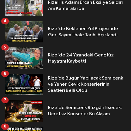
Rizeli İş Adamı Ercan Ekşi'ye Saldırı
Anı Kameralarda
4
Rize'de Beklenen Yol Projesinde
Geri Sayım! İhale Tarihi Açıklandı
5
Rize'de 24 Yaşındaki Genç Kız
Hayatını Kaybetti
6
Rize’de Bugün Yapılacak Semicenk
ve Yener Çevik Konserlerinin
Saatleri Belli Oldu
7
Rize’de Semicenk Rüzgârı Esecek:
Ücretsiz Konserler Bu Akşam
8