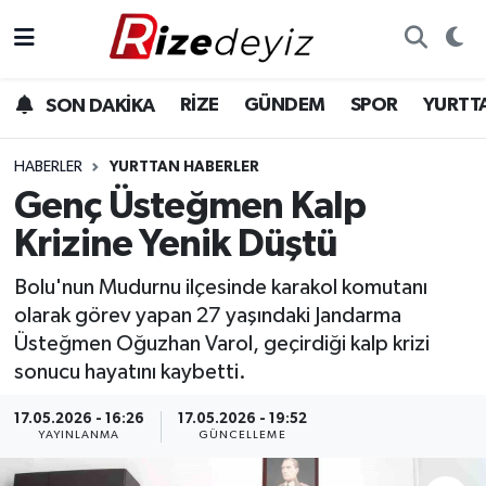
Spor
Rize Nöbetçi Eczaneler
RİZE
GÜNDEM
SPOR
YURTT
SON DAKİKA
Gündem
Rize Hava Durumu
HABERLER
YURTTAN HABERLER
Yurttan Haberler
Rize Trafik Yoğunluk Haritası
Genç Üsteğmen Kalp
Krizine Yenik Düştü
Ekonomi
Süper Lig Puan Durumu ve Fikstür
Bolu'nun Mudurnu ilçesinde karakol komutanı
Teknoloji
Tüm Manşetler
olarak görev yapan 27 yaşındaki Jandarma
Üsteğmen Oğuzhan Varol, geçirdiği kalp krizi
Sağlık
Son Dakika Haberleri
sonucu hayatını kaybetti.
Haber Arşivi
17.05.2026 - 16:26
17.05.2026 - 19:52
YAYINLANMA
GÜNCELLEME