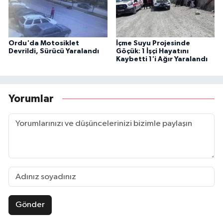
Ordu'da Motosiklet
İçme Suyu Projesinde
Devrildi, Sürücü Yaralandı
Göçük: 1 İşçi Hayatını
Kaybetti 1'i Ağır Yaralandı
Yorumlar
Gönder