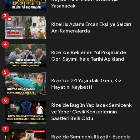
Yaşanacak
3
Rizeli İş Adamı Ercan Ekşi'ye Saldırı
Anı Kameralarda
4
Rize'de Beklenen Yol Projesinde
Geri Sayım! İhale Tarihi Açıklandı
5
Rize'de 24 Yaşındaki Genç Kız
Hayatını Kaybetti
6
Rize’de Bugün Yapılacak Semicenk
ve Yener Çevik Konserlerinin
Saatleri Belli Oldu
7
Rize’de Semicenk Rüzgârı Esecek: