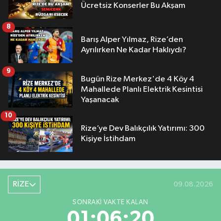
Ücretsiz Konserler Bu Akşam
8
Barış Alper Yılmaz, Rize’den
Ayrılırken Ne Kadar Haklıydı?
9
Bugün Rize Merkez'de 4 Köy 4
Mahallede Planlı Elektrik Kesintisi
Yaşanacak
10
Rize’ye Dev Balıkçılık Yatırımı: 300
Kişiye İstihdam
RİZE
09.08.2026
SONRAKI VAKTE KALAN
01:06:19