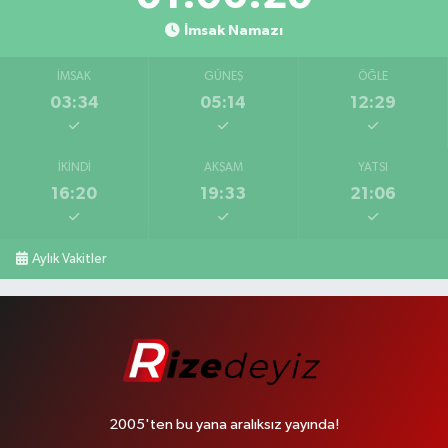
İmsak Namazı
İMSAK
GÜNEŞ
ÖĞLE
03:34
05:14
12:29
İKINDI
AKŞAM
YATSI
16:20
19:33
21:06
Aylık Vakitler
2005'ten bu yana aralıksız yayında!