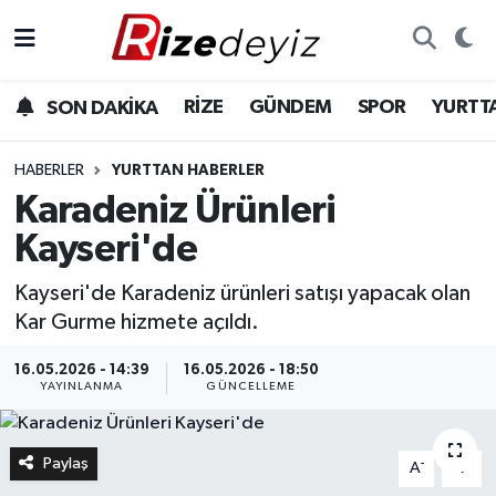
Spor
Rize Nöbetçi Eczaneler
RİZE
GÜNDEM
SPOR
YURTT
SON DAKİKA
Gündem
Rize Hava Durumu
HABERLER
YURTTAN HABERLER
Yurttan Haberler
Rize Namaz Vakitleri
Karadeniz Ürünleri
Kayseri'de
Ekonomi
Rize Trafik Yoğunluk Haritası
Kayseri'de Karadeniz ürünleri satışı yapacak olan
Teknoloji
Süper Lig Puan Durumu ve Fikstür
Kar Gurme hizmete açıldı.
Sağlık
Tüm Manşetler
16.05.2026 - 14:39
16.05.2026 - 18:50
YAYINLANMA
GÜNCELLEME
Son Dakika Haberleri
Paylaş
-
+
A
A
Haber Arşivi