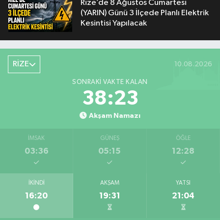
Rize’de 8 Ağustos Cumartesi
(YARIN) Günü 3 İlçede Planlı Elektrik
Kesintisi Yapılacak
RİZE
10.08.2026
SONRAKI VAKTE KALAN
38:22
Akşam Namazı
İMSAK
GÜNEŞ
ÖĞLE
03:36
05:15
12:28
İKINDI
AKŞAM
YATSI
16:20
19:31
21:04