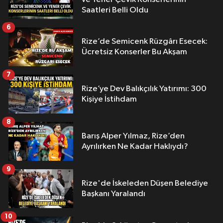
Saatleri Belli Oldu
6
Rize’de Semicenk Rüzgârı Esecek:
Ücretsiz Konserler Bu Akşam
7
Rize’ye Dev Balıkçılık Yatırımı: 300
Kişiye İstihdam
8
Barış Alper Yılmaz, Rize’den
Ayrılırken Ne Kadar Haklıydı?
9
Rize'de İskeleden Düşen Belediye
Başkanı Yaralandı
10