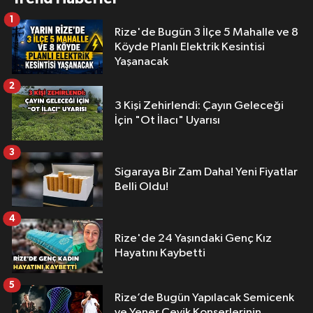
1
Rize'de Bugün 3 İlçe 5 Mahalle ve 8
Köyde Planlı Elektrik Kesintisi
Yaşanacak
2
3 Kişi Zehirlendi: Çayın Geleceği
İçin "Ot İlacı" Uyarısı
3
Sigaraya Bir Zam Daha! Yeni Fiyatlar
Belli Oldu!
4
Rize'de 24 Yaşındaki Genç Kız
Hayatını Kaybetti
5
Rize’de Bugün Yapılacak Semicenk
ve Yener Çevik Konserlerinin