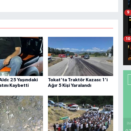
9
10
Aldı: 25 Yaşındaki
Tokat'ta Traktör Kazası: 1'i
tını Kaybetti
Ağır 5 Kişi Yaralandı
İM