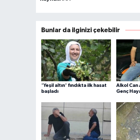
Bunlar da ilginizi çekebilir
'Yeşil altın' fındıkta ilk hasat
Alkol Can 
başladı
Genç Haya