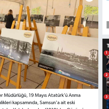
1
2
şler Müdürlüğü, 19 Mayıs Atatürk'ü Anma
3
likleri kapsamında, Samsun'a ait eski