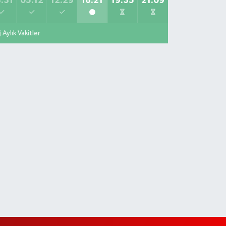
:31
05:12
12:29
16:21
19:35
21:09
Aylık Vakitler