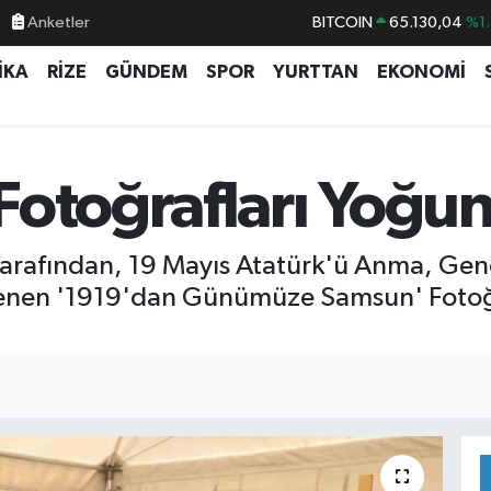
Anketler
BITCOIN
65.130,04
%1.
DOLAR
47,7106
%0.1
İKA
RİZE
GÜNDEM
SPOR
YURTTAN
EKONOMİ
EURO
55,1652
%0.2
STERLİN
64,4046
%0.3
GRAM ALTIN
6648.99
%2.5
otoğrafları Yoğun
BİST100
13.773
%-1
tarafından, 19 Mayıs Atatürk'ü Anma, Gen
lenen '1919'dan Günümüze Samsun' Fotoğr