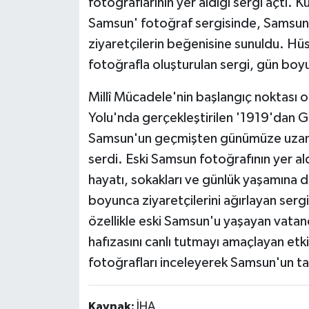
fotoğraflarının yer aldığı sergi açtı.
Samsun' fotoğraf sergisinde, Samsun'u
ziyaretçilerin beğenisine sunuldu. Hü
fotoğrafla oluşturulan sergi, gün boyun
Millî Mücadele'nin başlangıç noktası o
Yolu'nda gerçekleştirilen '1919'dan 
Samsun'un geçmişten günümüze uzanan
serdi. Eski Samsun fotoğrafının yer aldı
hayatı, sokakları ve günlük yaşamına d
boyunca ziyaretçilerini ağırlayan serg
özellikle eski Samsun'u yaşayan vatan
hafızasını canlı tutmayı amaçlayan etkin
fotoğrafları inceleyerek Samsun'un tari
Kaynak:
İHA