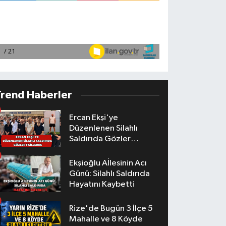
Trend Haberler
Ercan Ekşi'ye
Düzenlenen Silahlı
Saldırıda Gözler
Faillerde
Ekşioğlu Aİlesinin Acı
Günü: Silahlı Saldırıda
Hayatını Kaybetti
Rize'de Bugün 3 İlçe 5
Mahalle ve 8 Köyde