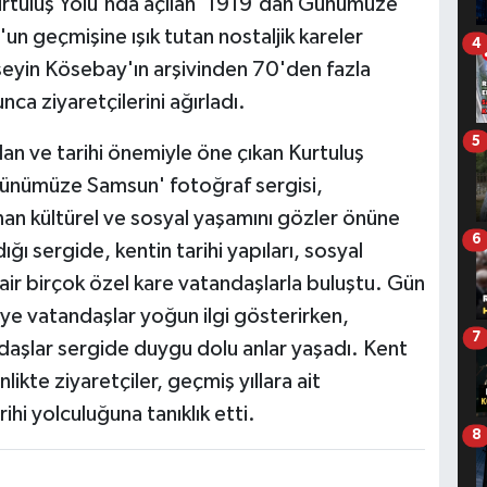
 Kurtuluş Yolu'nda açılan '1919'dan Günümüze
n geçmişine ışık tutan nostaljik kareler
4
seyin Kösebay'ın arşivinden 70'den fazla
ca ziyaretçilerini ağırladı.
5
lan ve tarihi önemiyle öne çıkan Kurtuluş
Günümüze Samsun' fotoğraf sergisi,
 kültürel ve sosyal yaşamını gözler önüne
6
ğı sergide, kentin tarihi yapıları, sosyal
air birçok özel kare vatandaşlarla buluştu. Gün
iye vatandaşlar yoğun ilgi gösterirken,
7
daşlar sergide duygu dolu anlar yaşadı. Kent
likte ziyaretçiler, geçmiş yıllara ait
hi yolculuğuna tanıklık etti.
8