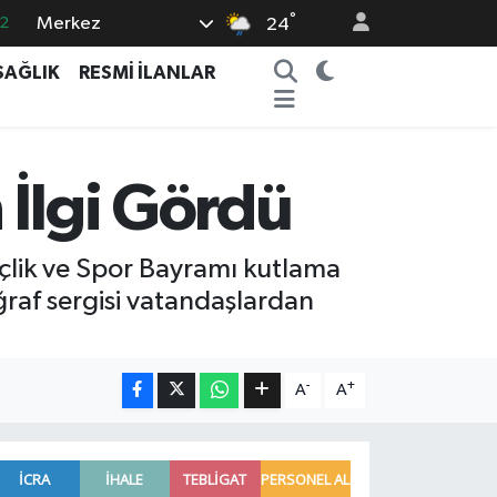
°
Merkez
2
24
7
SAĞLIK
RESMİ İLANLAR
7
5
9
 İlgi Gördü
9
çlik ve Spor Bayramı kutlama
af sergisi vatandaşlardan
-
+
A
A