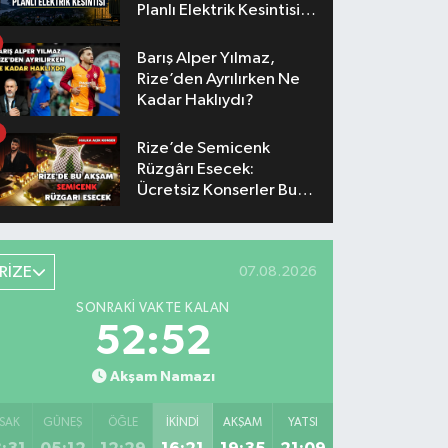
Planlı Elektrik Kesintisi
Yaşanacak
Barış Alper Yılmaz,
Rize’den Ayrılırken Ne
Kadar Haklıydı?
Rize’de Semicenk
Rüzgârı Esecek:
Ücretsiz Konserler Bu
Akşam
RİZE
07.08.2026
SONRAKI VAKTE KALAN
52:52
Akşam Namazı
SAK
GÜNEŞ
ÖĞLE
İKINDI
AKŞAM
YATSI