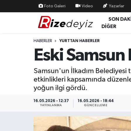
Foto Galeri
Video
Yazarlar
SON DAK
Spor
Rize Nöbetçi Eczaneler
DİĞER
Gündem
Rize Hava Durumu
HABERLER
YURTTAN HABERLER
Eski Samsun F
Yurttan Haberler
Rize Trafik Yoğunluk Haritası
Ekonomi
Süper Lig Puan Durumu ve Fikstür
Samsun'un İlkadım Belediyesi 
etkinlikleri kapsamında düzen
Teknoloji
Tüm Manşetler
yoğun ilgi gördü.
Sağlık
Son Dakika Haberleri
16.05.2026 - 12:37
16.05.2026 - 18:44
YAYINLANMA
GÜNCELLEME
Haber Arşivi