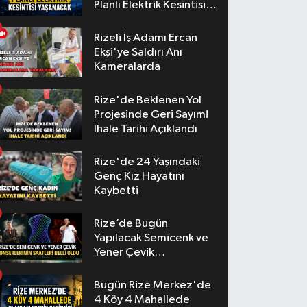
Planlı Elektrik Kesintisi
Yaşanacak
Rizeli İş Adamı Ercan
Ekşi'ye Saldırı Anı
Kameralarda
Rize'de Beklenen Yol
Projesinde Geri Sayım!
İhale Tarihi Açıklandı
Rize'de 24 Yaşındaki
Genç Kız Hayatını
Kaybetti
Rize’de Bugün
Yapılacak Semicenk ve
Yener Çevik
Konserlerinin Saatleri
Belli Oldu
Bugün Rize Merkez'de
4 Köy 4 Mahallede