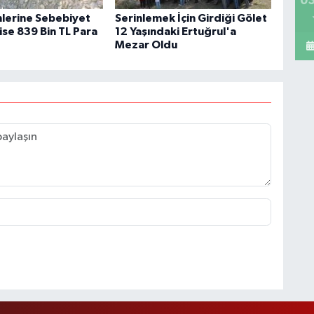
03
mlerine Sebebiyet
Serinlemek İçin Girdiği Gölet
ise 839 Bin TL Para
12 Yaşındaki Ertuğrul'a
Mezar Oldu