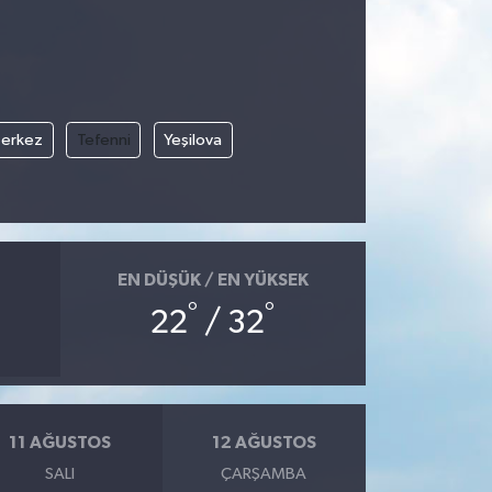
erkez
Tefenni
Yeşilova
EN DÜŞÜK / EN YÜKSEK
°
°
22
/ 32
11 AĞUSTOS
12 AĞUSTOS
SALI
ÇARŞAMBA