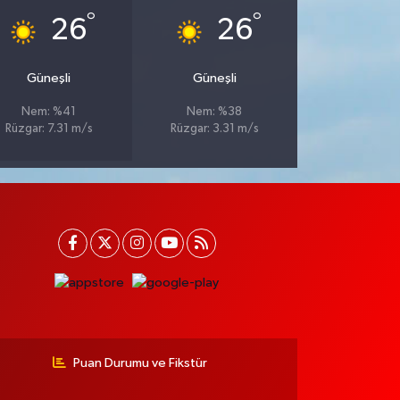
°
°
26
26
Güneşli
Güneşli
Nem: %41
Nem: %38
Rüzgar: 7.31 m/s
Rüzgar: 3.31 m/s
Puan Durumu ve Fikstür