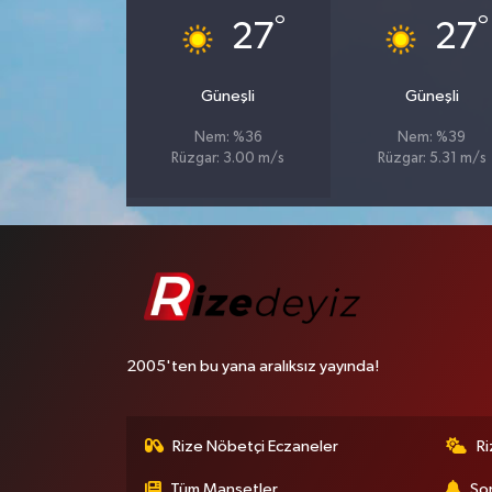
°
°
27
27
Güneşli
Güneşli
Nem: %36
Nem: %39
Rüzgar: 3.00 m/s
Rüzgar: 5.31 m/s
2005'ten bu yana aralıksız yayında!
Rize Nöbetçi Eczaneler
R
Tüm Manşetler
Son