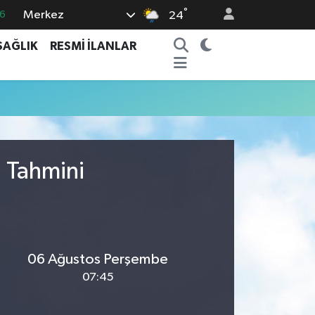
°
Merkez
6
24
5
SAĞLIK
RESMİ İLANLAR
8
2
9
0
u Tahmini
06 Ağustos Perşembe
07:45