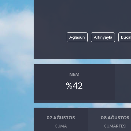
Ağlasun
Altınyayla
Buca
NEM
%42
07 AĞUSTOS
08 AĞUSTOS
CUMA
CUMARTESI