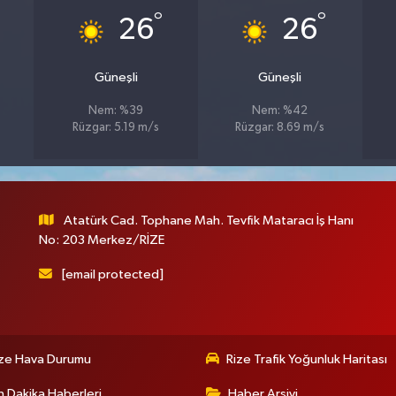
°
°
26
26
Güneşli
Güneşli
Nem: %39
Nem: %42
Rüzgar: 5.19 m/s
Rüzgar: 8.69 m/s
Atatürk Cad. Tophane Mah. Tevfik Mataracı İş Hanı
No: 203 Merkez/RİZE
[email protected]
ize Hava Durumu
Rize Trafik Yoğunluk Haritası
 Dakika Haberleri
Haber Arşivi