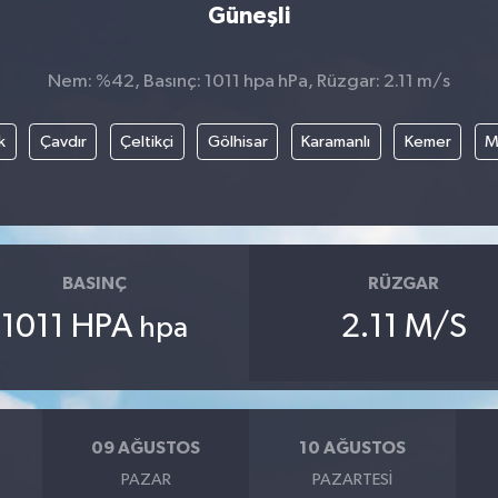
Güneşli
Nem: %42, Basınç: 1011 hpa hPa, Rüzgar: 2.11 m/s
k
Çavdır
Çeltikçi
Gölhisar
Karamanlı
Kemer
M
BASINÇ
RÜZGAR
1011 HPA
2.11 M/S
hpa
09 AĞUSTOS
10 AĞUSTOS
PAZAR
PAZARTESI