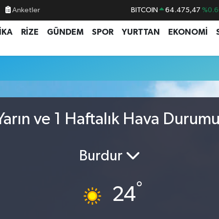
Anketler
BITCOIN
64.475,47
%0.6
DOLAR
47,5971
%0.0
İKA
RİZE
GÜNDEM
SPOR
YURTTAN
EKONOMİ
EURO
55,1336
%0.1
STERLİN
64,2534
%0.2
GRAM ALTIN
6518.23
%0.3
BİST100
13.703
%
arın ve 1 Haftalık Hava Durum
Burdur
°
24