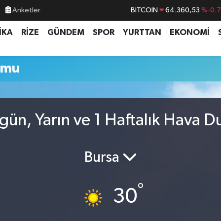
Anketler
BITCOIN
64.360,53
%-0.
DOLAR
47,7069
%0.
İKA
RİZE
GÜNDEM
SPOR
YURTTAN
EKONOMİ
EURO
55,0265
%0.
STERLİN
64,1897
%0.
umu
GRAM ALTIN
6574.81
%1.
BİST100
13.887
%6
ün, Yarın ve 1 Haftalık Hava 
Bursa
°
30