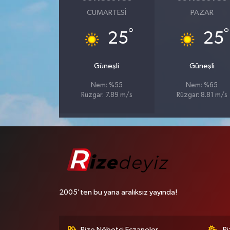
CUMARTESI
PAZAR
°
°
25
25
Güneşli
Güneşli
Nem: %55
Nem: %65
Rüzgar: 7.89 m/s
Rüzgar: 8.81 m/s
2005'ten bu yana aralıksız yayında!
Rize Nöbetçi Eczaneler
R