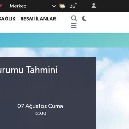
°
Merkez
76
26
17
SAĞLIK
RESMİ İLANLAR
01
02
44
4
Durumu Tahmini
07 Ağustos Cuma
12:00