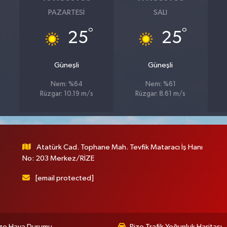
PAZARTESI
SALI
°
°
25
25
Güneşli
Güneşli
Nem: %64
Nem: %61
Rüzgar: 10.19 m/s
Rüzgar: 8.61 m/s
Atatürk Cad. Tophane Mah. Tevfik Mataracı İş Hanı
No: 203 Merkez/RİZE
[email protected]
ize Hava Durumu
Rize Trafik Yoğunluk Haritası