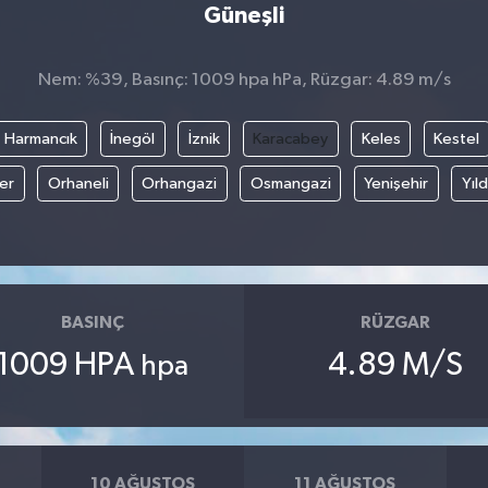
Güneşli
Nem: %39, Basınç: 1009 hpa hPa, Rüzgar: 4.89 m/s
Harmancık
İnegöl
İznik
Karacabey
Keles
Kestel
fer
Orhaneli
Orhangazi
Osmangazi
Yenişehir
Yıld
BASINÇ
RÜZGAR
1009 HPA
4.89 M/S
hpa
10 AĞUSTOS
11 AĞUSTOS