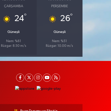
ÇARŞAMBA
PERŞEMBE
°
°
24
26
Güneşli
Güneşli
Nem: %61
Nem: %51
Rüzgar: 8.50 m/s
Rüzgar: 10.00 m/s
Puan Durumu ve Fikstür