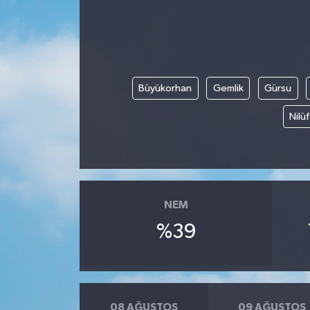
Büyükorhan
Gemlik
Gürsu
Nilü
NEM
%39
08 AĞUSTOS
09 AĞUSTOS