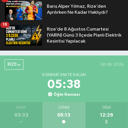
Barış Alper Yılmaz, Rize’den
Ayrılırken Ne Kadar Haklıydı?
10
Rize’de 8 Ağustos Cumartesi
(YARIN) Günü 3 İlçede Planlı Elektrik
Kesintisi Yapılacak
RİZE
08.08.2026
SONRAKI VAKTE KALAN
05:37
Öğle Namazı
İMSAK
GÜNEŞ
ÖĞLE
03:33
05:13
12:29