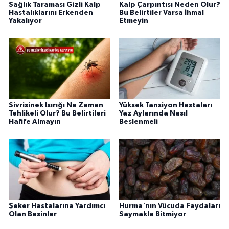
Sağlık Taraması Gizli Kalp
Kalp Çarpıntısı Neden Olur?
Hastalıklarını Erkenden
Bu Belirtiler Varsa İhmal
Yakalıyor
Etmeyin
Sivrisinek Isırığı Ne Zaman
Yüksek Tansiyon Hastaları
Tehlikeli Olur? Bu Belirtileri
Yaz Aylarında Nasıl
Hafife Almayın
Beslenmeli
Şeker Hastalarına Yardımcı
Hurma'nın Vücuda Faydaları
Olan Besinler
Saymakla Bitmiyor