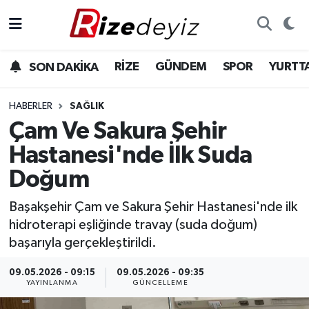
Spor
Rize Nöbetçi Eczaneler
RİZE
GÜNDEM
SPOR
YURTT
SON DAKİKA
Gündem
Rize Hava Durumu
HABERLER
SAĞLIK
Yurttan Haberler
Rize Trafik Yoğunluk Haritası
Çam Ve Sakura Şehir
Hastanesi'nde İlk Suda
Ekonomi
Süper Lig Puan Durumu ve Fikstür
Doğum
Teknoloji
Tüm Manşetler
Başakşehir Çam ve Sakura Şehir Hastanesi'nde ilk
hidroterapi eşliğinde travay (suda doğum)
Sağlık
Son Dakika Haberleri
başarıyla gerçekleştirildi.
Haber Arşivi
09.05.2026 - 09:15
09.05.2026 - 09:35
YAYINLANMA
GÜNCELLEME