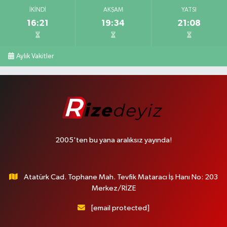
İKINDI
AKŞAM
YATSI
16:21
19:34
21:08
Aylık Vakitler
2005'ten bu yana aralıksız yayında!
Atatürk Cad. Tophane Mah. Tevfik Mataracı İş Hanı No: 203
Merkez/RİZE
[email protected]