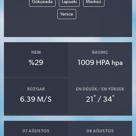
Gökçeada
Lapseki
Merkez
Yenice
NEM
BASINÇ
%29
1009 HPA
hpa
RÜZGAR
EN DÜŞÜK / EN YÜKSEK
°
°
6.39 M/S
21
/ 34
07 AĞUSTOS
08 AĞUSTOS