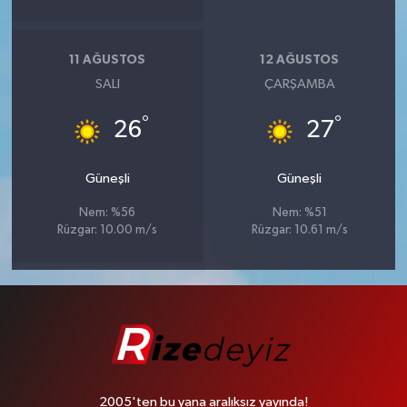
11 AĞUSTOS
12 AĞUSTOS
SALI
ÇARŞAMBA
°
°
26
27
Güneşli
Güneşli
Nem: %56
Nem: %51
Rüzgar: 10.00 m/s
Rüzgar: 10.61 m/s
2005'ten bu yana aralıksız yayında!