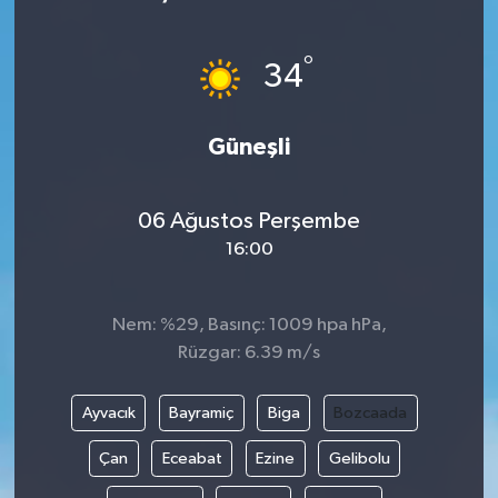
°
34
Güneşli
06 Ağustos Perşembe
16:00
Nem: %29, Basınç: 1009 hpa hPa,
Rüzgar: 6.39 m/s
Ayvacık
Bayramiç
Biga
Bozcaada
Çan
Eceabat
Ezine
Gelibolu