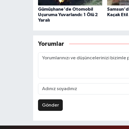
Gümüşhane'de Otomobil
Samsun'da
Uçuruma Yuvarlandı: 1 Ölü 2
Kaçak Etil 
Yaralı
Yorumlar
Gönder