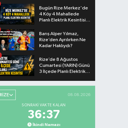
Akşam
Bugün Rize Merkez'de
4 Köy 4 Mahallede
Planlı Elektrik Kesintisi
Yaşanacak
Barış Alper Yılmaz,
Rize’den Ayrılırken Ne
Kadar Haklıydı?
Rize’de 8 Ağustos
Cumartesi (YARIN) Günü
3 İlçede Planlı Elektrik
Kesintisi Yapılacak
RİZE
08.08.2026
SONRAKI VAKTE KALAN
36:37
İkindi Namazı