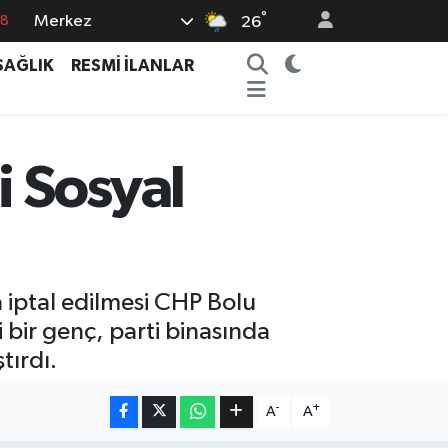
°
Merkez
18
26
18
SAĞLIK
RESMİ İLANLAR
32
38
03
i Sosyal
14
 iptal edilmesi CHP Bolu
i bir genç, parti binasında
tırdı.
-
+
A
A