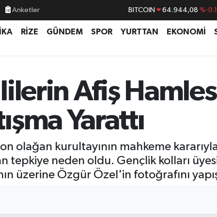
Anketler
BITCOIN
64.944,08
%-0.
DOLAR
47,7436
%0.
İKA
RİZE
GÜNDEM
SPOR
YURTTAN
EKONOMİ
EURO
55,2510
%0.
STERLİN
64,4811
%0.
GRAM ALTIN
6660.55
%0.
ilerin Afiş Hamles
BİST100
13.779
%-
ışma Yarattı
son olağan kurultayının mahkeme kararıyla
an tepkiye neden oldu. Gençlik kolları üyes
ın üzerine Özgür Özel'in fotoğrafını yapış