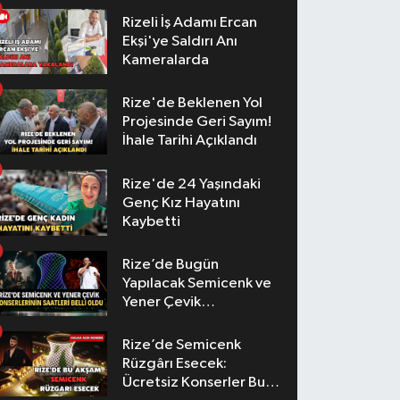
Rizeli İş Adamı Ercan
Ekşi'ye Saldırı Anı
Kameralarda
Rize'de Beklenen Yol
Projesinde Geri Sayım!
İhale Tarihi Açıklandı
Rize'de 24 Yaşındaki
Genç Kız Hayatını
Kaybetti
Rize’de Bugün
Yapılacak Semicenk ve
Yener Çevik
Konserlerinin Saatleri
Belli Oldu
Rize’de Semicenk
Rüzgârı Esecek:
Ücretsiz Konserler Bu