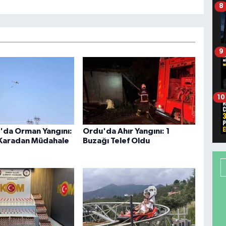
8
9
10
da Orman Yangını:
Ordu'da Ahır Yangını: 1
Karadan Müdahale
Buzağı Telef Oldu