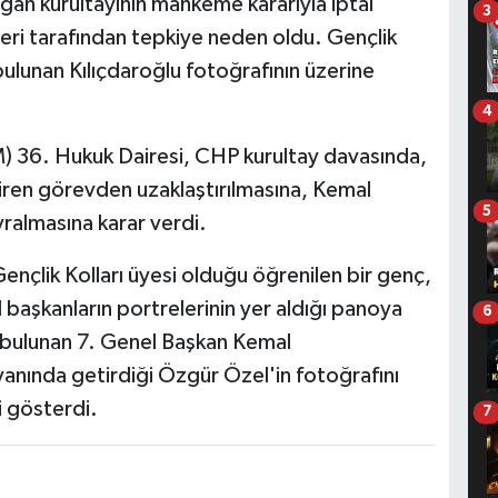
ğan kurultayının mahkeme kararıyla iptal
3
leri tarafından tepkiye neden oldu. Gençlik
 bulunan Kılıçdaroğlu fotoğrafının üzerine
4
 36. Hukuk Dairesi, CHP kurultay davasında,
iren görevden uzaklaştırılmasına, Kemal
5
vralmasına karar verdi.
nçlik Kolları üyesi olduğu öğrenilen bir genç,
l başkanların portrelerinin yer aldığı panoya
6
a bulunan 7. Genel Başkan Kemal
 yanında getirdiği Özgür Özel'in fotoğrafını
 gösterdi.
7