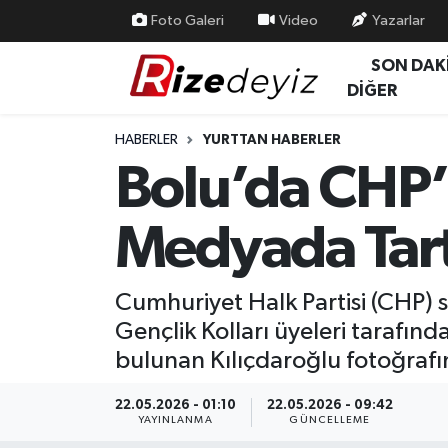
Foto Galeri
Video
Yazarlar
SON DAK
Spor
Rize Nöbetçi Eczaneler
DİĞER
Gündem
Rize Hava Durumu
HABERLER
YURTTAN HABERLER
Bolu’da CHP’l
Yurttan Haberler
Rize Trafik Yoğunluk Haritası
Medyada Tart
Ekonomi
Süper Lig Puan Durumu ve Fikstür
Teknoloji
Tüm Manşetler
Cumhuriyet Halk Partisi (CHP) 
Gençlik Kolları üyeleri tarafınd
Sağlık
Son Dakika Haberleri
bulunan Kılıçdaroğlu fotoğrafın
Haber Arşivi
22.05.2026 - 01:10
22.05.2026 - 09:42
YAYINLANMA
GÜNCELLEME