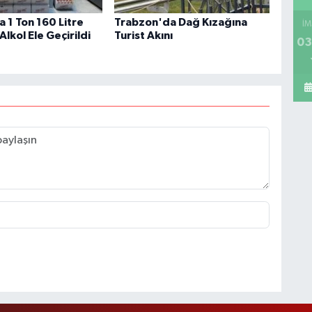
 1 Ton 160 Litre
Trabzon'da Dağ Kızağına
İM
Alkol Ele Geçirildi
Turist Akını
03