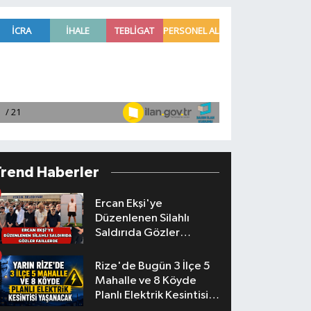
Trend Haberler
Ercan Ekşi'ye
Düzenlenen Silahlı
Saldırıda Gözler
Faillerde
Rize'de Bugün 3 İlçe 5
Mahalle ve 8 Köyde
Planlı Elektrik Kesintisi
Yaşanacak