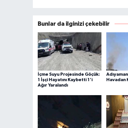
Bunlar da ilginizi çekebilir
İçme Suyu Projesinde Göçük:
Adıyaman'
1 İşçi Hayatını Kaybetti 1'i
Havadan 
Ağır Yaralandı