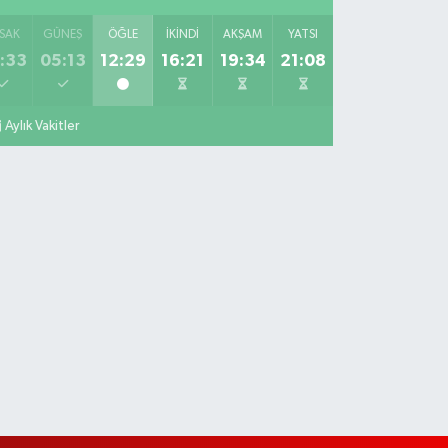
SAK
GÜNEŞ
ÖĞLE
İKINDI
AKŞAM
YATSI
:33
05:13
12:29
16:21
19:34
21:08
Aylık Vakitler