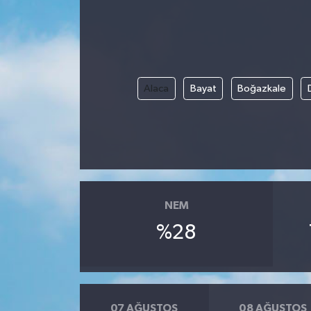
Alaca
Bayat
Boğazkale
NEM
%28
07 AĞUSTOS
08 AĞUSTOS