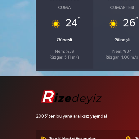
CUMA
CUMARTESI
°
°
24
26
Güneşli
Güneşli
Nem: %39
Nem: %34
Rüzgar: 5.11 m/s
Rüzgar: 4.00 m/s
2005'ten bu yana aralıksız yayında!
Rize Nöbetçi Eczaneler
R