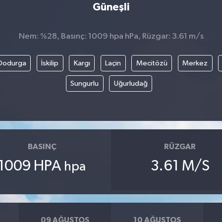
Güneşli
Nem: %28, Basınç: 1009 hpa hPa, Rüzgar: 3.61 m/s
Dodurga
İskilip
Kargı
Laçin
Mecitözü
Merkez
Sungurlu
Uğurludağ
BASINÇ
RÜZGAR
1009 HPA
3.61 M/S
hpa
09 AĞUSTOS
10 AĞUSTOS