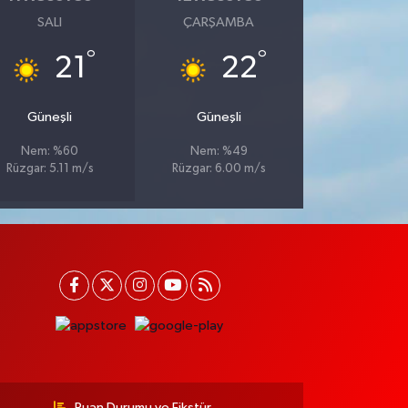
SALI
ÇARŞAMBA
°
°
21
22
Güneşli
Güneşli
Nem: %60
Nem: %49
Rüzgar: 5.11 m/s
Rüzgar: 6.00 m/s
Puan Durumu ve Fikstür