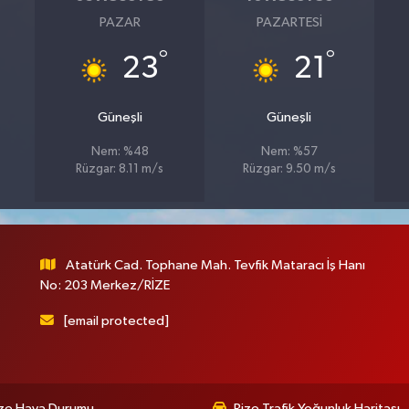
PAZAR
PAZARTESI
°
°
23
21
Güneşli
Güneşli
Nem: %48
Nem: %57
Rüzgar: 8.11 m/s
Rüzgar: 9.50 m/s
Atatürk Cad. Tophane Mah. Tevfik Mataracı İş Hanı
No: 203 Merkez/RİZE
[email protected]
ize Hava Durumu
Rize Trafik Yoğunluk Haritası