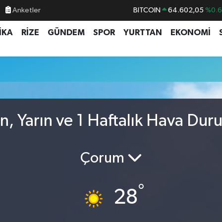
Anketler
BITCOIN
64.602,05
%0.
DOLAR
47,5986
%0.
İKA
RİZE
GÜNDEM
SPOR
YURTTAN
EKONOMİ
EURO
55,0700
%0
STERLİN
64,2438
%0.
GRAM ALTIN
6513.94
%0.
BİST100
13.768
%4
n, Yarın ve 1 Haftalık Hava Dur
Çorum
°
28