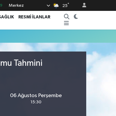
°
Merkez
69
25
06
SAĞLIK
RESMİ İLANLAR
.1
21
32
8
umu Tahmini
06 Ağustos Perşembe
15:30