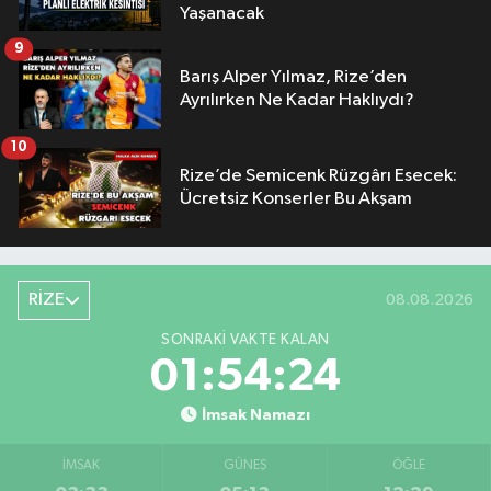
Yaşanacak
9
Barış Alper Yılmaz, Rize’den
Ayrılırken Ne Kadar Haklıydı?
10
Rize’de Semicenk Rüzgârı Esecek:
Ücretsiz Konserler Bu Akşam
RİZE
08.08.2026
SONRAKI VAKTE KALAN
01:54:24
İmsak Namazı
İMSAK
GÜNEŞ
ÖĞLE