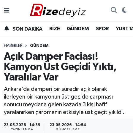
Spor
Rize Nöbetçi Eczaneler
RİZE
GÜNDEM
SPOR
YURTT
SON DAKİKA
Gündem
Rize Hava Durumu
HABERLER
GÜNDEM
Yurttan Haberler
Rize Trafik Yoğunluk Haritası
Açık Damper Faciası!
Kamyon Üst Geçidi Yıktı,
Ekonomi
Süper Lig Puan Durumu ve Fikstür
Yaralılar Var
Teknoloji
Tüm Manşetler
Ankara'da damperi bir süredir açık olarak
ilerleyen bir kamyonun üst geçide çarpması
Sağlık
Son Dakika Haberleri
sonucu meydana gelen kazada 3 kişi hafif
yaralanırken çarpmanın etkisiyle üst geçit yıkıldı.
Haber Arşivi
23.05.2026 - 14:39
23.05.2026 - 14:54
YAYINLANMA
GÜNCELLEME