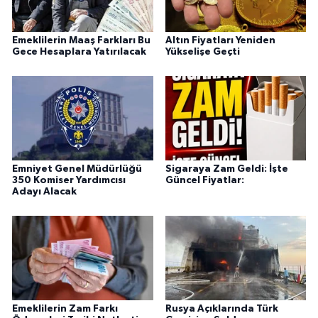
Emeklilerin Maaş Farkları Bu
Altın Fiyatları Yeniden
Gece Hesaplara Yatırılacak
Yükselişe Geçti
Emniyet Genel Müdürlüğü
Sigaraya Zam Geldi: İşte
350 Komiser Yardımcısı
Güncel Fiyatlar:
Adayı Alacak
Emeklilerin Zam Farkı
Rusya Açıklarında Türk