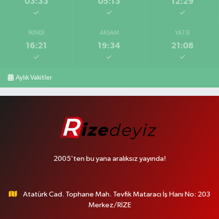
03:33
05:13
12:29
İKINDI
AKŞAM
YATSI
16:21
19:34
21:08
Aylık Vakitler
2005'ten bu yana aralıksız yayında!
Atatürk Cad. Tophane Mah. Tevfik Mataracı İş Hanı No: 203
Merkez/RİZE