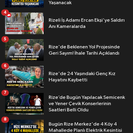
Yaşanacak
4
Rizeli İş Adamı Ercan Ekşi'ye Saldırı
Anı Kameralarda
5
Rize'de Beklenen Yol Projesinde
Geri Sayım! İhale Tarihi Açıklandı
6
Rize'de 24 Yaşındaki Genç Kız
Hayatını Kaybetti
7
Rize’de Bugün Yapılacak Semicenk
ve Yener Çevik Konserlerinin
Saatleri Belli Oldu
8
Bugün Rize Merkez'de 4 Köy 4
Mahallede Planlı Elektrik Kesintisi