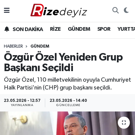
Spor
Rize Nöbetçi Eczaneler
RİZE
GÜNDEM
SPOR
YURTT
SON DAKİKA
Gündem
Rize Hava Durumu
HABERLER
GÜNDEM
Yurttan Haberler
Rize Trafik Yoğunluk Haritası
Özgür Özel Yeniden Grup
Başkanı Seçildi
Ekonomi
Süper Lig Puan Durumu ve Fikstür
Özgür Özel, 110 milletvekilinin oyuyla Cumhuriyet
Teknoloji
Tüm Manşetler
Halk Partisi'nin (CHP) grup başkanı seçildi.
Sağlık
Son Dakika Haberleri
23.05.2026 - 12:57
23.05.2026 - 14:40
YAYINLANMA
GÜNCELLEME
Haber Arşivi