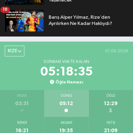
Yaşanacak
10
Barış Alper Yılmaz, Rize’den
Ayrılırken Ne Kadar Haklıydı?
RİZE
07.08.2026
SONRAKI VAKTE KALAN
05:18:34
Öğle Namazı
İMSAK
GÜNEŞ
ÖĞLE
03:31
05:12
12:29
İKINDI
AKŞAM
YATSI
16:21
19:35
21:09