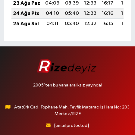
23 Ağu Paz
04:09
05:39
12:33
16:17
19:17
24 Ağu Pts
04:10
05:40
12:33
16:16
19:16
25 Ağu Sal
04:11
05:40
12:32
16:15
19:14
2005'ten bu yana aralıksız yayında!
Atatürk Cad. Tophane Mah. Tevfik Mataracı İş Hanı No: 203
Merkez/RİZE
[email protected]