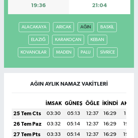
19:36
21:04
ALACAKAYA
ARICAK
AĞIN
BASKİL
ELAZIĞ
KARAKOÇAN
KEBAN
KOVANCILAR
MADEN
PALU
SİVRİCE
AĞIN AYLIK NAMAZ VAKITLERI
İMSAK
GÜNEŞ
ÖĞLE
İKINDI
AKŞA
25 Tem Cts
03:30
05:13
12:37
16:29
19:51
26 Tem Paz
03:32
05:14
12:37
16:29
19:50
27 Tem Pts
03:33
05:14
12:37
16:29
19:49