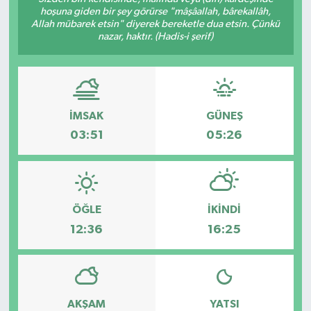
hoşuna giden bir şey görürse "mâşâallah, bârekallâh,
Allah mübarek etsin" diyerek bereketle dua etsin. Çünkü
nazar, haktır. (Hadis-i şerif)
İMSAK
GÜNEŞ
03:51
05:26
ÖĞLE
İKINDI
12:36
16:25
AKŞAM
YATSI