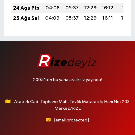
24 Ağu Pts
04:08
05:37
12:29
16:12
19:11
25 Ağu Sal
04:09
05:37
12:29
16:11
19:10
2005'ten bu yana aralıksız yayında!
Atatürk Cad. Tophane Mah. Tevfik Mataracı İş Hanı No: 203
Merkez/RİZE
[email protected]