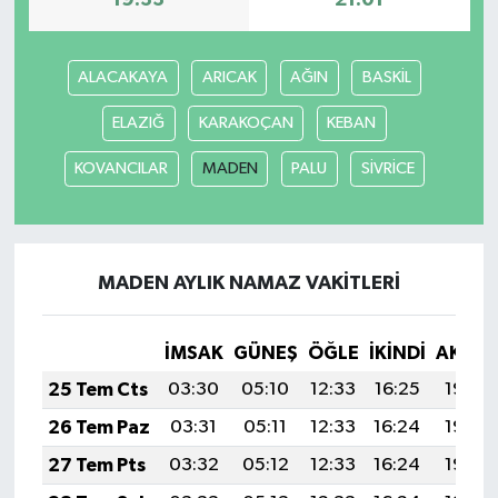
19:33
21:01
ALACAKAYA
ARICAK
AĞIN
BASKİL
ELAZIĞ
KARAKOÇAN
KEBAN
KOVANCILAR
MADEN
PALU
SİVRİCE
MADEN AYLIK NAMAZ VAKITLERI
İMSAK
GÜNEŞ
ÖĞLE
İKINDI
AKŞA
25 Tem Cts
03:30
05:10
12:33
16:25
19:46
26 Tem Paz
03:31
05:11
12:33
16:24
19:45
27 Tem Pts
03:32
05:12
12:33
16:24
19:44