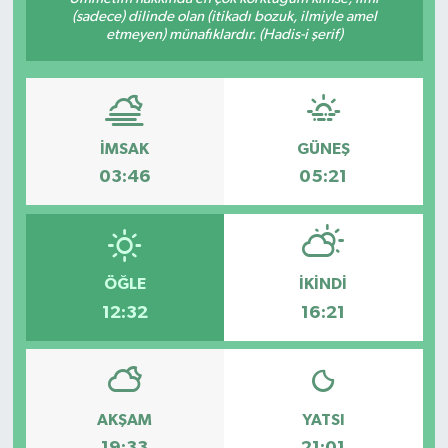
(sadece) dilinde olan (itikadı bozuk, ilmiyle amel
etmeyen) münafıklardır. (Hadis-i şerif)
İMSAK
GÜNEŞ
03:46
05:21
ÖĞLE
İKINDI
12:32
16:21
AKŞAM
YATSI