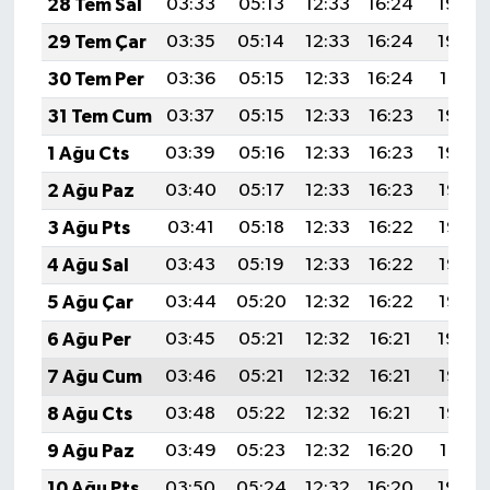
28 Tem Sal
03:33
05:13
12:33
16:24
19:43
29 Tem Çar
03:35
05:14
12:33
16:24
19:42
30 Tem Per
03:36
05:15
12:33
16:24
19:41
31 Tem Cum
03:37
05:15
12:33
16:23
19:40
1 Ağu Cts
03:39
05:16
12:33
16:23
19:39
2 Ağu Paz
03:40
05:17
12:33
16:23
19:38
3 Ağu Pts
03:41
05:18
12:33
16:22
19:37
4 Ağu Sal
03:43
05:19
12:33
16:22
19:36
5 Ağu Çar
03:44
05:20
12:32
16:22
19:35
6 Ağu Per
03:45
05:21
12:32
16:21
19:34
7 Ağu Cum
03:46
05:21
12:32
16:21
19:33
8 Ağu Cts
03:48
05:22
12:32
16:21
19:32
9 Ağu Paz
03:49
05:23
12:32
16:20
19:31
10 Ağu Pts
03:50
05:24
12:32
16:20
19:30