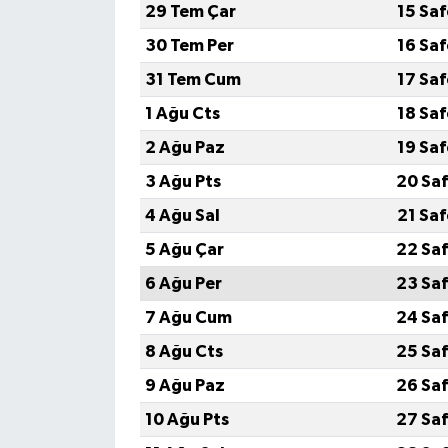
29 Tem Çar
15 Sa
30 Tem Per
16 Sa
31 Tem Cum
17 Sa
1 Ağu Cts
18 Sa
2 Ağu Paz
19 Sa
3 Ağu Pts
20 Saf
4 Ağu Sal
21 Sa
5 Ağu Çar
22 Saf
6 Ağu Per
23 Saf
7 Ağu Cum
24 Saf
8 Ağu Cts
25 Saf
9 Ağu Paz
26 Saf
10 Ağu Pts
27 Saf