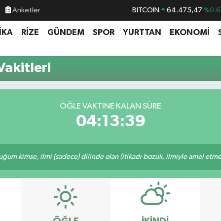
Anketler
BITCOIN
64.475,47
%0.6
DOLAR
47,5971
%0.0
İKA
RİZE
GÜNDEM
SPOR
YURTTAN
EKONOMİ
EURO
55,1336
%0.1
STERLİN
64,2534
%0.2
akitleri
GRAM ALTIN
6518.23
%0.3
BİST100
13.703
%
ÖĞLE VAKTINE KALAN SÜRE
04:13:39
m kimse, ilmi (sadece) dilinde olan (itikadı bozuk, ilmiyle amel etmeye