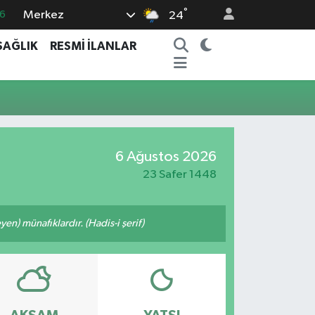
°
Merkez
6
24
5
SAĞLIK
RESMİ İLANLAR
8
2
9
0
6 Ağustos 2026
23 Safer 1448
n) münafıklardır. (Hadis-i şerif)