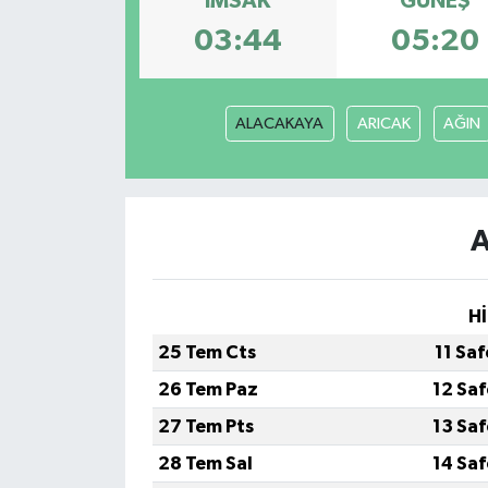
İMSAK
GÜNEŞ
03:44
05:20
ALACAKAYA
ARICAK
AĞIN
A
Hİ
25 Tem Cts
11 Sa
26 Tem Paz
12 Sa
27 Tem Pts
13 Sa
28 Tem Sal
14 Sa