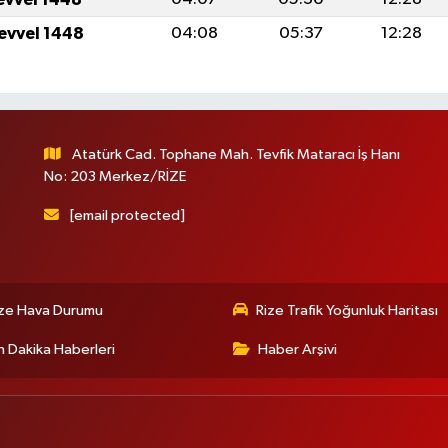
levvel 1448
04:08
05:37
12:28
Atatürk Cad. Tophane Mah. Tevfik Mataracı İş Hanı
No: 203 Merkez/RİZE
[email protected]
ize Hava Durumu
Rize Trafik Yoğunluk Haritası
 Dakika Haberleri
Haber Arşivi