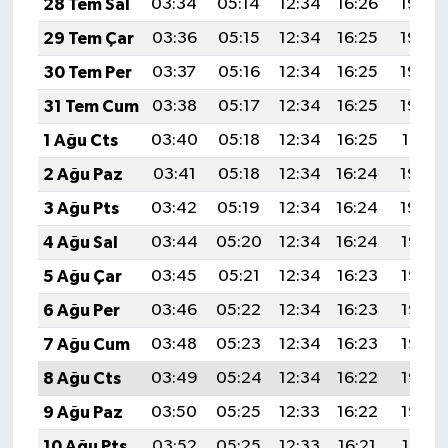
28 Tem Sal
03:34
05:14
12:34
16:26
19:45
29 Tem Çar
03:36
05:15
12:34
16:25
19:44
30 Tem Per
03:37
05:16
12:34
16:25
19:43
31 Tem Cum
03:38
05:17
12:34
16:25
19:42
1 Ağu Cts
03:40
05:18
12:34
16:25
19:41
2 Ağu Paz
03:41
05:18
12:34
16:24
19:40
3 Ağu Pts
03:42
05:19
12:34
16:24
19:39
4 Ağu Sal
03:44
05:20
12:34
16:24
19:38
5 Ağu Çar
03:45
05:21
12:34
16:23
19:37
6 Ağu Per
03:46
05:22
12:34
16:23
19:36
7 Ağu Cum
03:48
05:23
12:34
16:23
19:35
8 Ağu Cts
03:49
05:24
12:34
16:22
19:33
9 Ağu Paz
03:50
05:25
12:33
16:22
19:32
10 Ağu Pts
03:52
05:25
12:33
16:21
19:31