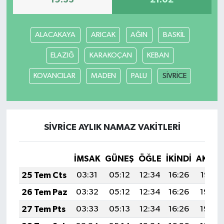
19:33
21:02
ALACAKAYA
ARICAK
AĞIN
BASKİL
ELAZIĞ
KARAKOÇAN
KEBAN
KOVANCILAR
MADEN
PALU
SİVRİCE
SİVRİCE AYLIK NAMAZ VAKITLERI
İMSAK
GÜNEŞ
ÖĞLE
İKINDI
AKŞA
25 Tem Cts
03:31
05:12
12:34
16:26
19:47
26 Tem Paz
03:32
05:12
12:34
16:26
19:46
27 Tem Pts
03:33
05:13
12:34
16:26
19:45