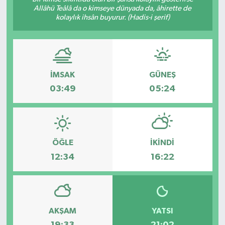
Allâhü Teâlâ da o kimseye dünyada da, âhirette de
kolaylık ihsân buyurur. (Hadis-i şerif)
İMSAK
GÜNEŞ
03:49
05:24
ÖĞLE
İKINDI
12:34
16:22
AKŞAM
YATSI