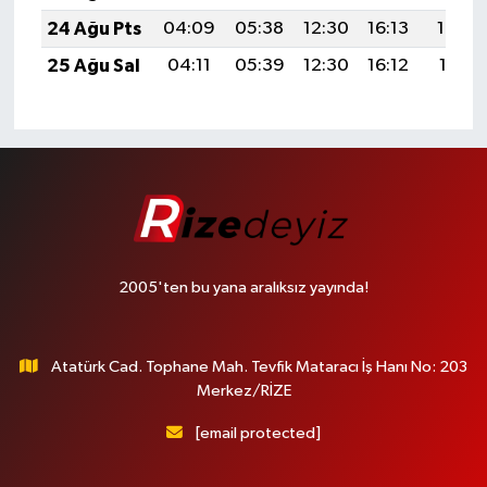
24 Ağu Pts
04:09
05:38
12:30
16:13
19:13
25 Ağu Sal
04:11
05:39
12:30
16:12
19:11
2005'ten bu yana aralıksız yayında!
Atatürk Cad. Tophane Mah. Tevfik Mataracı İş Hanı No: 203
Merkez/RİZE
[email protected]