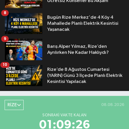
Ücretsiz Konserler Bu Akşam
8
Bugün Rize Merkez'de 4 Köy 4
Mahallede Planlı Elektrik Kesintisi
Yaşanacak
9
Barış Alper Yılmaz, Rize’den
Ayrılırken Ne Kadar Haklıydı?
10
Rize’de 8 Ağustos Cumartesi
(YARIN) Günü 3 İlçede Planlı Elektrik
Kesintisi Yapılacak
RİZE
08.08.2026
SONRAKI VAKTE KALAN
01:09:25