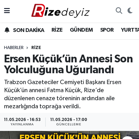
Spor
Rize Nöbetçi Eczaneler
RİZE
GÜNDEM
SPOR
YURTT
SON DAKİKA
Gündem
Rize Hava Durumu
HABERLER
RIZE
Yurttan Haberler
Rize Trafik Yoğunluk Haritası
Ersen Küçük’ün Annesi Son
Yolculuğuna Uğurlandı
Ekonomi
Süper Lig Puan Durumu ve Fikstür
Trabzon Gazeteciler Cemiyeti Başkanı Ersen
Teknoloji
Tüm Manşetler
Küçük’ün annesi Fatma Küçük, Rize’de
düzenlenen cenaze töreninin ardından aile
Sağlık
Son Dakika Haberleri
mezarlığında toprağa verildi.
Haber Arşivi
11.05.2026 - 16:53
11.05.2026 - 17:00
YAYINLANMA
GÜNCELLEME