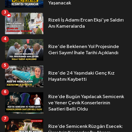
Yaşanacak
3
Rizeli İş Adamı Ercan Ekşi'ye Saldırı
Anı Kameralarda
4
Rize'de Beklenen Yol Projesinde
Geri Sayım! İhale Tarihi Açıklandı
5
Rize'de 24 Yaşındaki Genç Kız
Hayatını Kaybetti
6
Rize’de Bugün Yapılacak Semicenk
ve Yener Çevik Konserlerinin
Saatleri Belli Oldu
7
Rize’de Semicenk Rüzgârı Esecek: