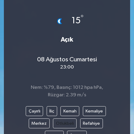
°
15
Açık
08 Ağustos Cumartesi
23:00
Nem: %79, Basınç: 1012 hpa hPa,
Rüzgar: 2.39 m/s
Çayırlı
İliç
Kemah
Kemaliye
Merkez
Otlukbeli
Refahiye