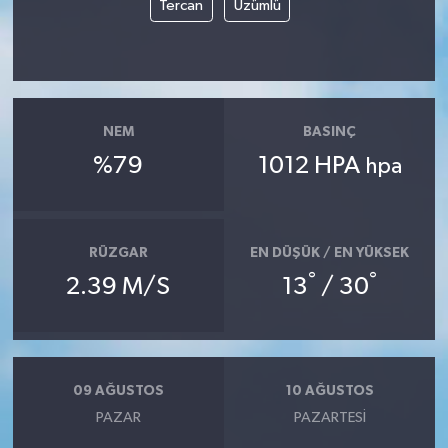
Tercan
Üzümlü
NEM
BASINÇ
%79
1012 HPA
hpa
RÜZGAR
EN DÜŞÜK / EN YÜKSEK
°
°
2.39 M/S
13
/ 30
09 AĞUSTOS
10 AĞUSTOS
PAZAR
PAZARTESI