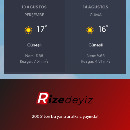
13 AĞUSTOS
14 AĞUSTOS
PERŞEMBE
CUMA
°
°
17
16
Güneşli
Güneşli
Nem: %66
Nem: %66
Rüzgar: 7.61 m/s
Rüzgar: 4.81 m/s
2005'ten bu yana aralıksız yayında!