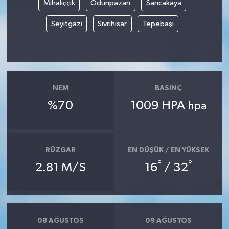
Mihalıççık
Odunpazarı
Sarıcakaya
Seyitgazi
Sivrihisar
Tepebaşı
NEM
BASINÇ
%70
1009 HPA
hpa
RÜZGAR
EN DÜŞÜK / EN YÜKSEK
°
°
2.81 M/S
16
/ 32
08 AĞUSTOS
09 AĞUSTOS