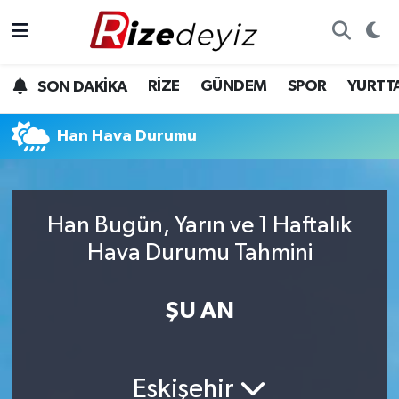
Spor
Rize Nöbetçi Eczaneler
RİZE
GÜNDEM
SPOR
YURTT
SON DAKİKA
Gündem
Rize Hava Durumu
Han Hava Durumu
Yurttan Haberler
Rize Trafik Yoğunluk Haritası
Ekonomi
Süper Lig Puan Durumu ve Fikstür
Han Bugün, Yarın ve 1 Haftalık
Teknoloji
Tüm Manşetler
Hava Durumu Tahmini
Sağlık
Son Dakika Haberleri
ŞU AN
Haber Arşivi
Eskişehir