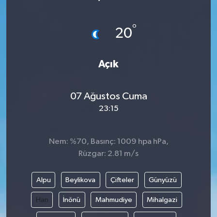
°
20
Açık
07 Ağustos Cuma
23:15
Nem: %70, Basınç: 1009 hpa hPa,
Rüzgar: 2.81 m/s
Alpu
Beylikova
Çifteler
Günyüzü
Han
İnönü
Mahmudiye
Mihalgazi