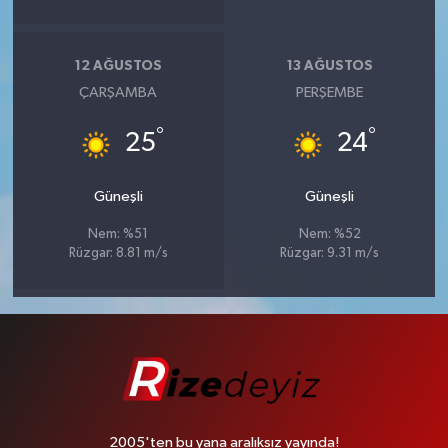
12 AĞUSTOS
13 AĞUSTOS
ÇARŞAMBA
PERŞEMBE
°
°
25
24
Güneşli
Güneşli
Nem: %51
Nem: %52
Rüzgar: 8.81 m/s
Rüzgar: 9.31 m/s
2005'ten bu yana aralıksız yayında!