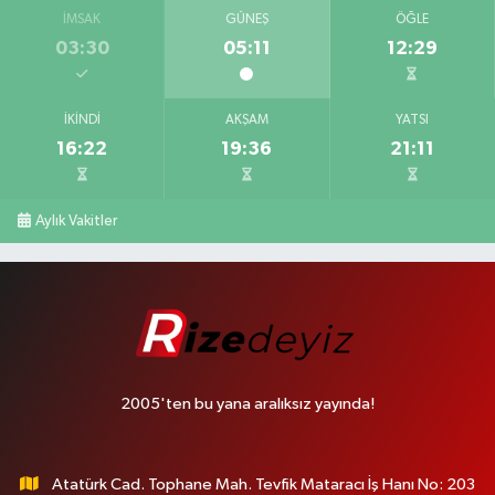
İMSAK
GÜNEŞ
ÖĞLE
03:30
05:11
12:29
İKINDI
AKŞAM
YATSI
16:22
19:36
21:11
Aylık Vakitler
2005'ten bu yana aralıksız yayında!
Atatürk Cad. Tophane Mah. Tevfik Mataracı İş Hanı No: 203