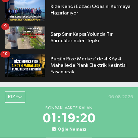
Rize Kendi Eczacı Odasını Kurmaya
Hazırlanıyor
9
Sarp Sınır Kapısı Yolunda Tır
Sürücülerinden Tepki
10
Bugün Rize Merkez'de 4 Köy 4
Mahallede Planlı Elektrik Kesintisi
Yaşanacak
RİZE
06.08.2026
SONRAKI VAKTE KALAN
01:19:19
Öğle Namazı