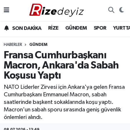
Spor
Rize Nöbetçi Eczaneler
RİZE
GÜNDEM
SPOR
YURTT
SON DAKİKA
Gündem
Rize Hava Durumu
HABERLER
GÜNDEM
Yurttan Haberler
Rize Trafik Yoğunluk Haritası
Fransa Cumhurbaşkanı
Macron, Ankara'da Sabah
Ekonomi
Süper Lig Puan Durumu ve Fikstür
Koşusu Yaptı
Teknoloji
Tüm Manşetler
NATO Liderler Zirvesi için Ankara'ya gelen Fransa
Cumhurbaşkanı Emmanuel Macron, sabah
Sağlık
Son Dakika Haberleri
saatlerinde başkent sokaklarında koşu yaptı.
Macron'un sabah sporu sırasında geniş güvenlik
Haber Arşivi
önlemleri alındı.
08.07.2026 - 13:49