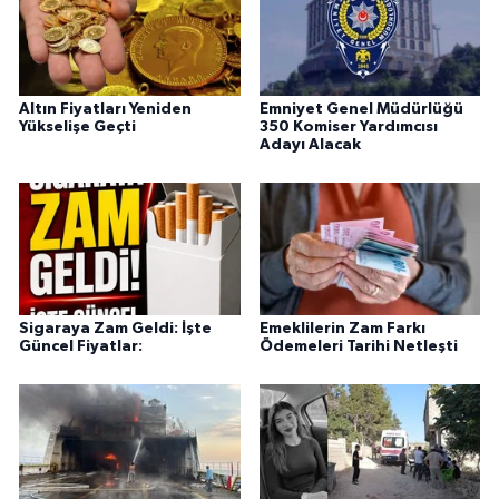
Altın Fiyatları Yeniden
Emniyet Genel Müdürlüğü
Yükselişe Geçti
350 Komiser Yardımcısı
Adayı Alacak
Sigaraya Zam Geldi: İşte
Emeklilerin Zam Farkı
Güncel Fiyatlar:
Ödemeleri Tarihi Netleşti