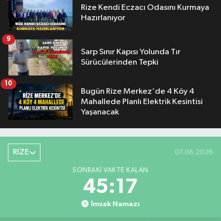
Rize Kendi Eczacı Odasını Kurmaya
Hazırlanıyor
9
Sarp Sınır Kapısı Yolunda Tır
Sürücülerinden Tepki
10
Bugün Rize Merkez'de 4 Köy 4
Mahallede Planlı Elektrik Kesintisi
Yaşanacak
RİZE
07.08.2026
SONRAKI VAKTE KALAN
45:17
İmsak Namazı