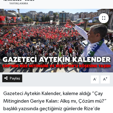
YAYINLANMA
Paylaş
-
+
A
A
Gazeteci Aytekin Kalender, kaleme aldığı “Çay
Mitinginden Geriye Kalan: Alkış mı, Çözüm mü?”
başlıklı yazısında geçtiğimiz günlerde Rize’de