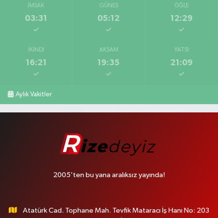
İMSAK
GÜNEŞ
ÖĞLE
03:31
05:12
12:29
İKINDI
AKŞAM
YATSI
16:21
19:35
21:09
Aylık Vakitler
2005'ten bu yana aralıksız yayında!
Atatürk Cad. Tophane Mah. Tevfik Mataracı İş Hanı No: 203