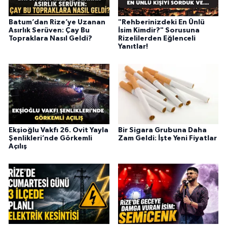
Batum’dan Rize’ye Uzanan
"Rehberinizdeki En Ünlü
Asırlık Serüven: Çay Bu
İsim Kimdir?" Sorusuna
Topraklara Nasıl Geldi?
Rizelilerden Eğlenceli
Yanıtlar!
Ekşioğlu Vakfı 26. Ovit Yayla
Bir Sigara Grubuna Daha
Şenlikleri’nde Görkemli
Zam Geldi: İşte Yeni Fiyatlar
Açılış