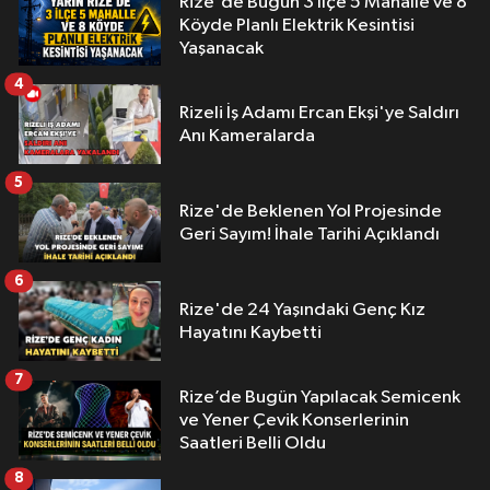
Rize'de Bugün 3 İlçe 5 Mahalle ve 8
Köyde Planlı Elektrik Kesintisi
Yaşanacak
4
Rizeli İş Adamı Ercan Ekşi'ye Saldırı
Anı Kameralarda
5
Rize'de Beklenen Yol Projesinde
Geri Sayım! İhale Tarihi Açıklandı
6
Rize'de 24 Yaşındaki Genç Kız
Hayatını Kaybetti
7
Rize’de Bugün Yapılacak Semicenk
ve Yener Çevik Konserlerinin
Saatleri Belli Oldu
8