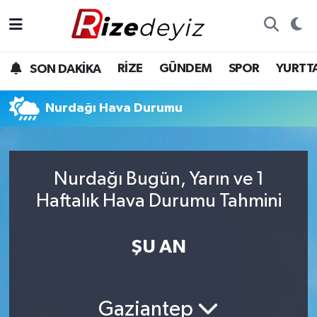
Spor
Rize Nöbetçi Eczaneler
RİZE
GÜNDEM
SPOR
YURTT
SON DAKİKA
Gündem
Rize Hava Durumu
Nurdağı Hava Durumu
Yurttan Haberler
Rize Trafik Yoğunluk Haritası
Ekonomi
Süper Lig Puan Durumu ve Fikstür
Nurdağı Bugün, Yarın ve 1
Teknoloji
Tüm Manşetler
Haftalık Hava Durumu Tahmini
Sağlık
Son Dakika Haberleri
ŞU AN
Haber Arşivi
Gaziantep