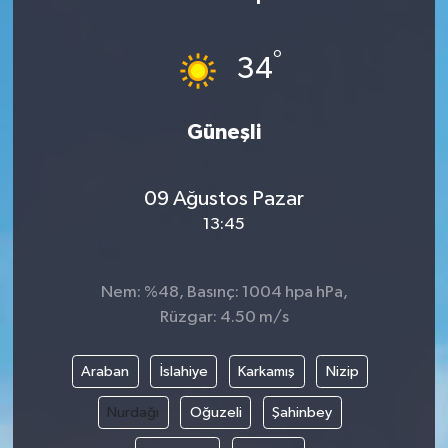
°
34
Güneşli
09 Ağustos Pazar
13:45
Nem: %48, Basınç: 1004 hpa hPa,
Rüzgar: 4.50 m/s
Araban
İslahiye
Karkamış
Nizip
Nurdağı
Oğuzeli
Şahinbey