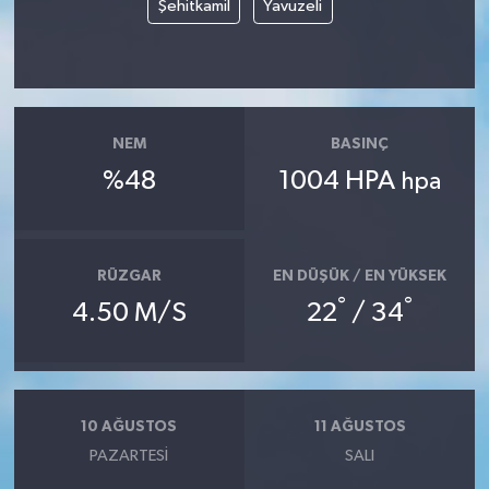
Şehitkamil
Yavuzeli
NEM
BASINÇ
%48
1004 HPA
hpa
RÜZGAR
EN DÜŞÜK / EN YÜKSEK
°
°
4.50 M/S
22
/ 34
10 AĞUSTOS
11 AĞUSTOS
PAZARTESI
SALI