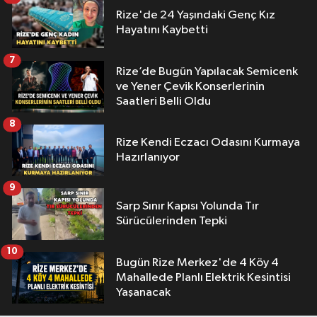
Rize'de 24 Yaşındaki Genç Kız
Hayatını Kaybetti
7
Rize’de Bugün Yapılacak Semicenk
ve Yener Çevik Konserlerinin
Saatleri Belli Oldu
8
Rize Kendi Eczacı Odasını Kurmaya
Hazırlanıyor
9
Sarp Sınır Kapısı Yolunda Tır
Sürücülerinden Tepki
10
Bugün Rize Merkez'de 4 Köy 4
Mahallede Planlı Elektrik Kesintisi
Yaşanacak