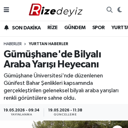
Spor
Rize Nöbetçi Eczaneler
RİZE
GÜNDEM
SPOR
YURTT
SON DAKİKA
Gündem
Rize Hava Durumu
HABERLER
YURTTAN HABERLER
Yurttan Haberler
Rize Trafik Yoğunluk Haritası
Gümüşhane'de Bilyalı
Araba Yarışı Heyecanı
Ekonomi
Süper Lig Puan Durumu ve Fikstür
Gümüşhane Üniversitesi'nde düzenlenen
Teknoloji
Tüm Manşetler
Günifest Bahar Şenlikleri kapsamında
gerçekleştirilen geleneksel bilyalı araba yarışları
Sağlık
Son Dakika Haberleri
renkli görüntülere sahne oldu.
Haber Arşivi
19.05.2026 - 09:34
19.05.2026 - 11:38
YAYINLANMA
GÜNCELLEME