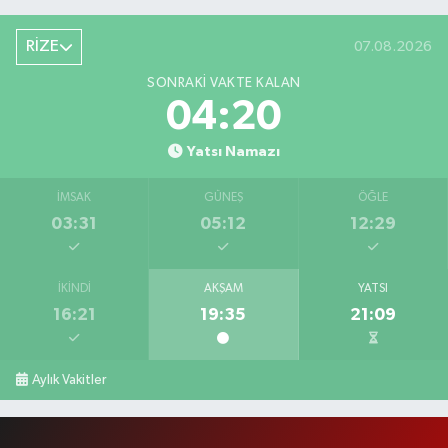
RİZE
07.08.2026
SONRAKI VAKTE KALAN
04:20
Yatsı Namazı
İMSAK
GÜNEŞ
ÖĞLE
03:31
05:12
12:29
İKINDI
AKŞAM
YATSI
16:21
19:35
21:09
Aylık Vakitler