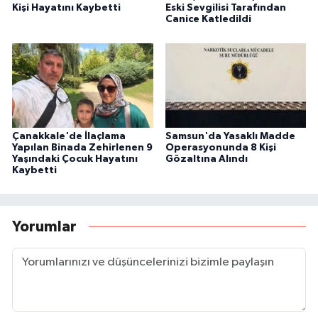
Kişi Hayatını Kaybetti
Eski Sevgilisi Tarafından
Canice Katledildi
Çanakkale'de İlaçlama
Samsun'da Yasaklı Madde
Yapılan Binada Zehirlenen 9
Operasyonunda 8 Kişi
Yaşındaki Çocuk Hayatını
Gözaltına Alındı
Kaybetti
Yorumlar