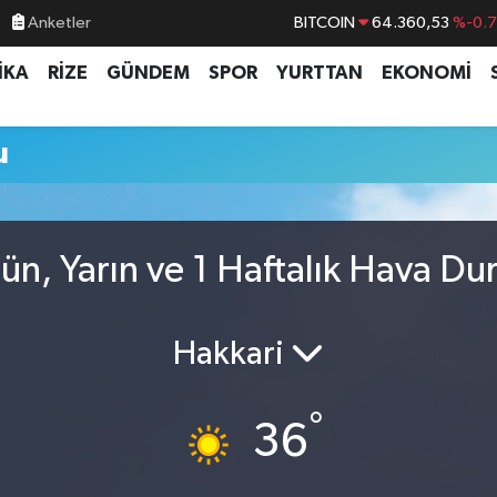
Anketler
BITCOIN
64.360,53
%-0.
DOLAR
47,7069
%0.
İKA
RİZE
GÜNDEM
SPOR
YURTTAN
EKONOMİ
EURO
55,0265
%0.
STERLİN
64,1897
%0.
u
GRAM ALTIN
6618.49
%2.
BİST100
13.887
%6
n, Yarın ve 1 Haftalık Hava D
Hakkari
°
36