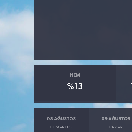
NEM
%13
08 AĞUSTOS
09 AĞUSTOS
CUMARTESI
PAZAR