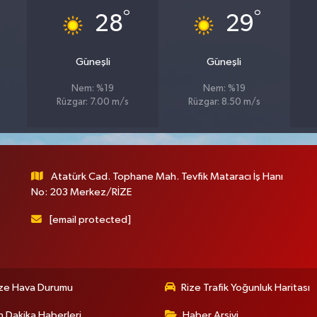
°
°
28
29
Güneşli
Güneşli
Nem: %19
Nem: %19
Rüzgar: 7.00 m/s
Rüzgar: 8.50 m/s
Atatürk Cad. Tophane Mah. Tevfik Mataracı İş Hanı
No: 203 Merkez/RİZE
[email protected]
ize Hava Durumu
Rize Trafik Yoğunluk Haritası
 Dakika Haberleri
Haber Arşivi