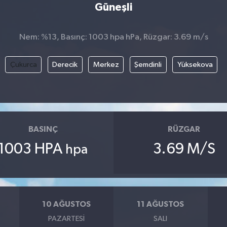
Güneşli
Nem: %13, Basınç: 1003 hpa hPa, Rüzgar: 3.69 m/s
Çukurca
Derecik
Merkez
Şemdinli
Yüksekova
BASINÇ
RÜZGAR
1003 HPA
3.69 M/S
hpa
10 AĞUSTOS
11 AĞUSTOS
PAZARTESI
SALI