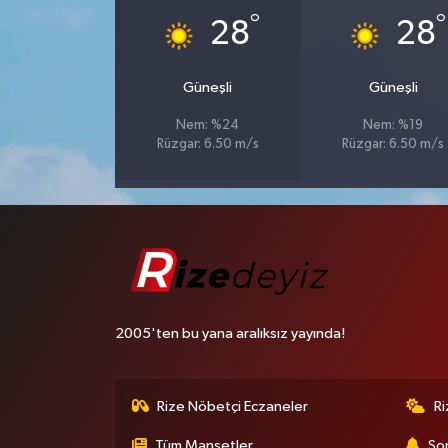
°
°
28
28
Güneşli
Güneşli
Nem: %24
Nem: %19
Rüzgar: 6.50 m/s
Rüzgar: 6.50 m/s
2005'ten bu yana aralıksız yayında!
Rize Nöbetçi Eczaneler
R
Tüm Manşetler
Son