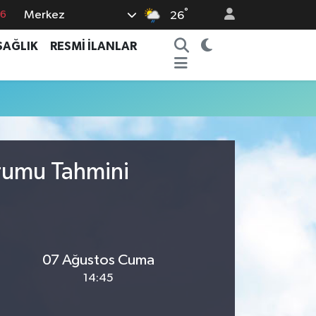
°
Merkez
76
26
17
SAĞLIK
RESMİ İLANLAR
01
02
12
4
urumu Tahmini
07 Ağustos Cuma
14:45