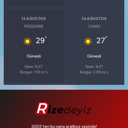
13 AĞUSTOS
14 AĞUSTOS
PERŞEMBE
CUMA
°
°
29
27
Güneşli
Güneşli
Nem: %37
Nem: %37
Rüzgar: 7.19 m/s
Rüzgar: 3.89 m/s
2005'ten bu yana aralıksız yayında!