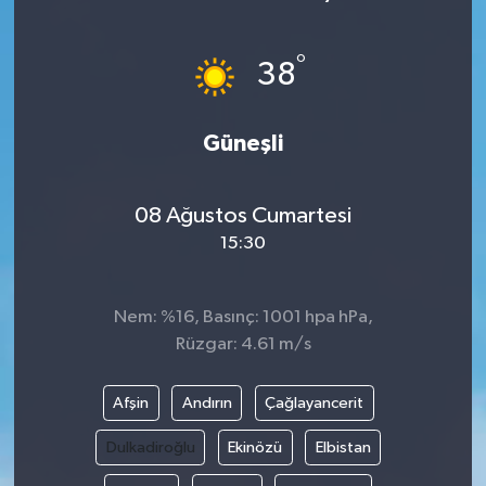
°
38
Güneşli
08 Ağustos Cumartesi
15:30
Nem: %16, Basınç: 1001 hpa hPa,
Rüzgar: 4.61 m/s
Afşin
Andırın
Çağlayancerit
Dulkadiroğlu
Ekinözü
Elbistan