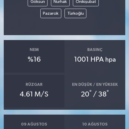
Göksun
Nurhak
Onikişubat
Pazarcık
Türkoğlu
NEM
BASINÇ
%16
1001 HPA
hpa
RÜZGAR
EN DÜŞÜK / EN YÜKSEK
°
°
4.61 M/S
20
/ 38
09 AĞUSTOS
10 AĞUSTOS