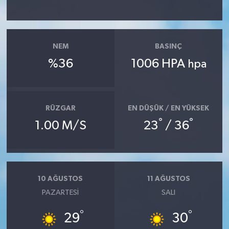
NEM
BASINÇ
%36
1006 HPA
hpa
RÜZGAR
EN DÜŞÜK / EN YÜKSEK
°
°
1.00 M/S
23
/ 36
10 AĞUSTOS
11 AĞUSTOS
PAZARTESI
SALI
°
°
29
30