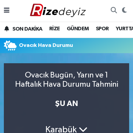
Spor
Rize Nöbetçi Eczaneler
RİZE
GÜNDEM
SPOR
YURTT
SON DAKİKA
Gündem
Rize Hava Durumu
Ovacık Hava Durumu
Yurttan Haberler
Rize Trafik Yoğunluk Haritası
Ekonomi
Süper Lig Puan Durumu ve Fikstür
Ovacık Bugün, Yarın ve 1
Teknoloji
Tüm Manşetler
Haftalık Hava Durumu Tahmini
Sağlık
Son Dakika Haberleri
ŞU AN
Haber Arşivi
Karabük