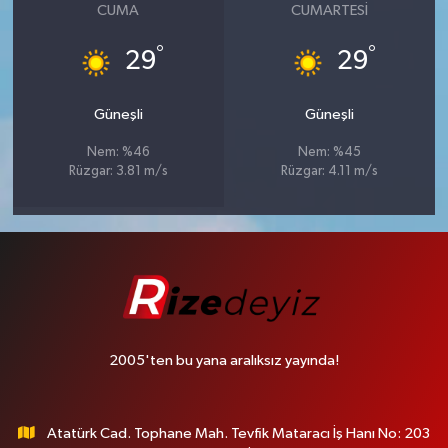
CUMA
CUMARTESI
°
°
29
29
Güneşli
Güneşli
Nem: %46
Nem: %45
Rüzgar: 3.81 m/s
Rüzgar: 4.11 m/s
2005'ten bu yana aralıksız yayında!
Atatürk Cad. Tophane Mah. Tevfik Mataracı İş Hanı No: 203