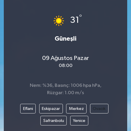
°
31
Güneşli
09 Ağustos Pazar
08:00
Nem: %36, Basınç: 1006 hpa hPa,
Rüzgar: 1.00 m/s
Eflani
Eskipazar
Merkez
Ovacık
Safranbolu
Yenice