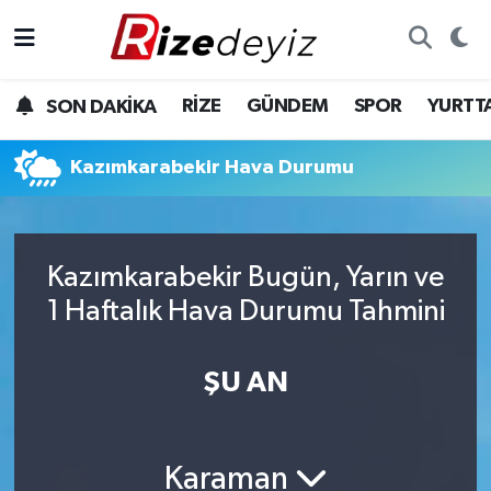
Spor
Rize Nöbetçi Eczaneler
RİZE
GÜNDEM
SPOR
YURTT
SON DAKİKA
Gündem
Rize Hava Durumu
Kazımkarabekir Hava Durumu
Yurttan Haberler
Rize Trafik Yoğunluk Haritası
Ekonomi
Süper Lig Puan Durumu ve Fikstür
Kazımkarabekir Bugün, Yarın ve
Teknoloji
Tüm Manşetler
1 Haftalık Hava Durumu Tahmini
Sağlık
Son Dakika Haberleri
ŞU AN
Haber Arşivi
Karaman