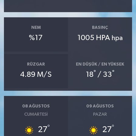
NEM
BASINÇ
%17
1005 HPA
hpa
RÜZGAR
EN DÜŞÜK / EN YÜKSEK
°
°
4.89 M/S
18
/ 33
08 AĞUSTOS
09 AĞUSTOS
CUMARTESI
PAZAR
°
°
27
27