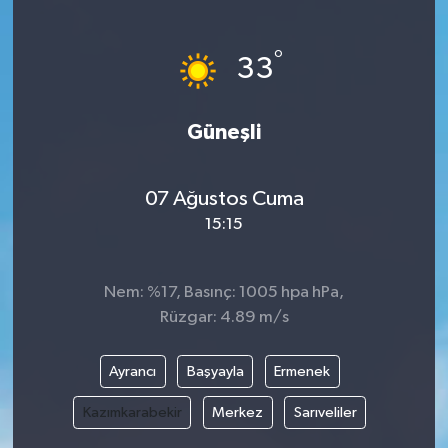
°
33
Güneşli
07 Ağustos Cuma
15:15
Nem: %17, Basınç: 1005 hpa hPa,
Rüzgar: 4.89 m/s
Ayrancı
Başyayla
Ermenek
Kazımkarabekir
Merkez
Sarıveliler