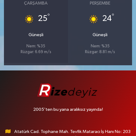
ÇARŞAMBA
PERŞEMBE
°
°
25
24
Güneşli
Güneşli
Nem: %35
Nem: %35
Rüzgar: 6.69 m/s
Rüzgar: 8.81 m/s
2005'ten bu yana aralıksız yayında!
Atatürk Cad. Tophane Mah. Tevfik Mataracı İş Hanı No: 203