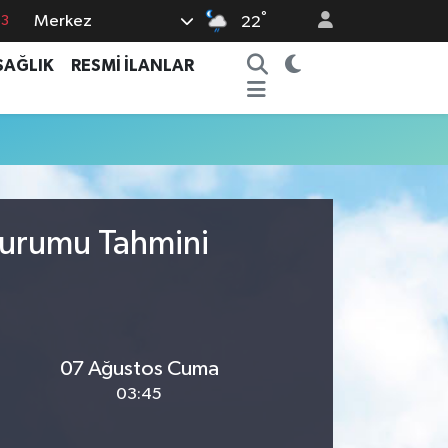
°
63
Merkez
22
0
SAĞLIK
RESMİ İLANLAR
08
0
5
0
Durumu Tahmini
07 Ağustos Cuma
03:45