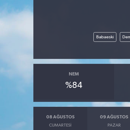
Babaeski
Dem
NEM
%84
08 AĞUSTOS
09 AĞUSTOS
CUMARTESI
PAZAR