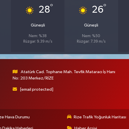
°
°
28
26
Güneşli
Güneşli
Nem: %38
Nem: %50
Rüzgar: 9.39 m/s
Rüzgar: 7.39 m/s
Atatürk Cad. Tophane Mah. Tevfik Mataracı İş Hanı
No: 203 Merkez/RİZE
[email protected]
ize Hava Durumu
Rize Trafik Yoğunluk Haritası
 Dakika Haberleri
Haber Arşivi