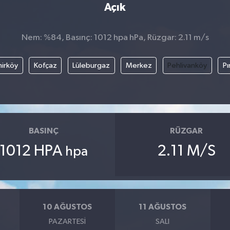
Açık
Nem: %84, Basınç: 1012 hpa hPa, Rüzgar: 2.11 m/s
irköy
Kofçaz
Lüleburgaz
Merkez
Pehlivanköy
Pı
BASINÇ
RÜZGAR
1012 HPA
2.11 M/S
hpa
10 AĞUSTOS
11 AĞUSTOS
PAZARTESI
SALI