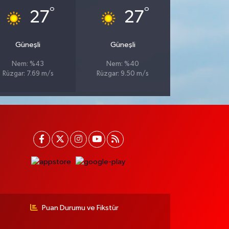
°
°
27
27
Güneşli
Güneşli
Nem: %43
Nem: %40
Rüzgar: 7.69 m/s
Rüzgar: 9.50 m/s
Puan Durumu ve Fikstür