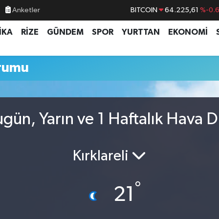
BITCOIN
64.225,61
%-0.
Anketler
DOLAR
47,6704
%
İKA
RİZE
GÜNDEM
SPOR
YURTTAN
EKONOMİ
EURO
55,0406
%-0.
STERLİN
64,2143
%
rumu
GRAM ALTIN
6510.40
%0.4
BİST100
13.799
%7
ugün, Yarın ve 1 Haftalık Hava 
Kırklareli
°
21