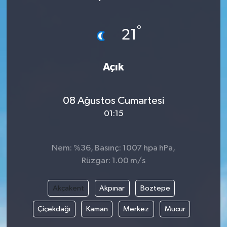
°
21
Açık
08 Ağustos Cumartesi
01:15
Nem: %36, Basınç: 1007 hpa hPa,
Rüzgar: 1.00 m/s
Akçakent
Akpınar
Boztepe
Çiçekdağı
Kaman
Merkez
Mucur