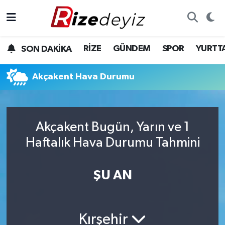
Spor
Rize Nöbetçi Eczaneler
RİZE
GÜNDEM
SPOR
YURTT
SON DAKİKA
Gündem
Rize Hava Durumu
Akçakent Hava Durumu
Yurttan Haberler
Rize Trafik Yoğunluk Haritası
Ekonomi
Süper Lig Puan Durumu ve Fikstür
Akçakent Bugün, Yarın ve 1
Teknoloji
Tüm Manşetler
Haftalık Hava Durumu Tahmini
Sağlık
Son Dakika Haberleri
ŞU AN
Haber Arşivi
Kırşehir