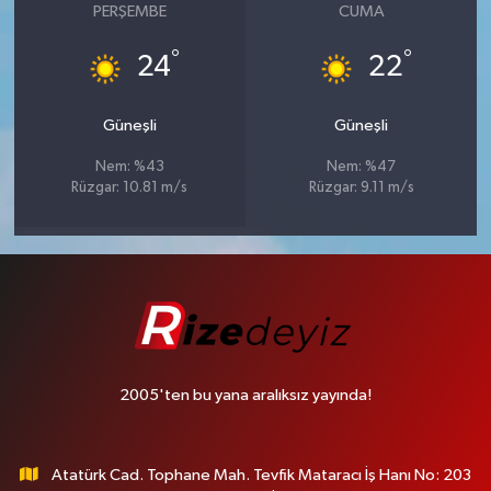
PERŞEMBE
CUMA
°
°
24
22
Güneşli
Güneşli
Nem: %43
Nem: %47
Rüzgar: 10.81 m/s
Rüzgar: 9.11 m/s
2005'ten bu yana aralıksız yayında!
Atatürk Cad. Tophane Mah. Tevfik Mataracı İş Hanı No: 203