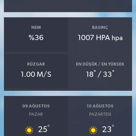
NEM
BASINÇ
%36
1007 HPA
hpa
RÜZGAR
EN DÜŞÜK / EN YÜKSEK
°
°
1.00 M/S
18
/ 33
09 AĞUSTOS
10 AĞUSTOS
PAZAR
PAZARTESI
°
°
25
23