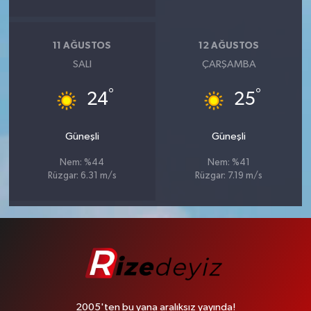
11 AĞUSTOS
12 AĞUSTOS
SALI
ÇARŞAMBA
°
°
24
25
Güneşli
Güneşli
Nem: %44
Nem: %41
Rüzgar: 6.31 m/s
Rüzgar: 7.19 m/s
2005'ten bu yana aralıksız yayında!