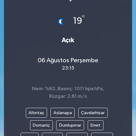
°
19
Açık
06 Ağustos Perşembe
23:15
Nem: %62, Basınç: 1011 hpa hPa,
Rüzgar: 2.81 m/s
Altıntaş
Aslanapa
Çavdarhisar
Domaniç
Dumlupınar
Emet