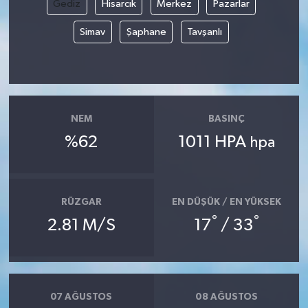
Gediz
Hisarcık
Merkez
Pazarlar
Simav
Şaphane
Tavşanlı
NEM
BASINÇ
%62
1011 HPA
hpa
RÜZGAR
EN DÜŞÜK / EN YÜKSEK
°
°
2.81 M/S
17
/ 33
07 AĞUSTOS
08 AĞUSTOS