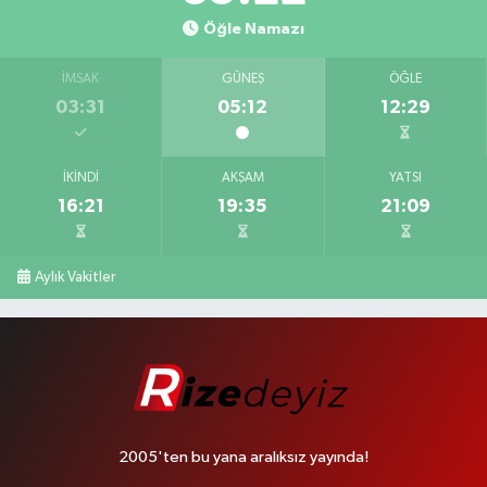
Öğle Namazı
İMSAK
GÜNEŞ
ÖĞLE
03:31
05:12
12:29
İKINDI
AKŞAM
YATSI
16:21
19:35
21:09
Aylık Vakitler
2005'ten bu yana aralıksız yayında!