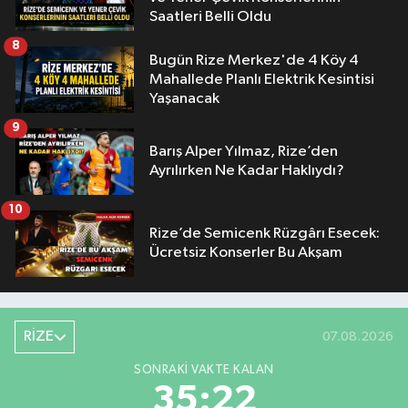
Saatleri Belli Oldu
8
Bugün Rize Merkez'de 4 Köy 4
Mahallede Planlı Elektrik Kesintisi
Yaşanacak
9
Barış Alper Yılmaz, Rize’den
Ayrılırken Ne Kadar Haklıydı?
10
Rize’de Semicenk Rüzgârı Esecek:
Ücretsiz Konserler Bu Akşam
RİZE
07.08.2026
SONRAKI VAKTE KALAN
35:21