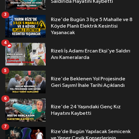
Saldırıda Hayatını Kaybetti
3
Rize'de Bugün 3 İlçe 5 Mahalle ve 8
Köyde Planlı Elektrik Kesintisi
Yaşanacak
4
Rizeli İş Adamı Ercan Ekşi'ye Saldırı
Anı Kameralarda
5
Rize'de Beklenen Yol Projesinde
Geri Sayım! İhale Tarihi Açıklandı
6
Rize'de 24 Yaşındaki Genç Kız
Hayatını Kaybetti
7
Rize’de Bugün Yapılacak Semicenk
ve Yener Çevik Konserlerinin