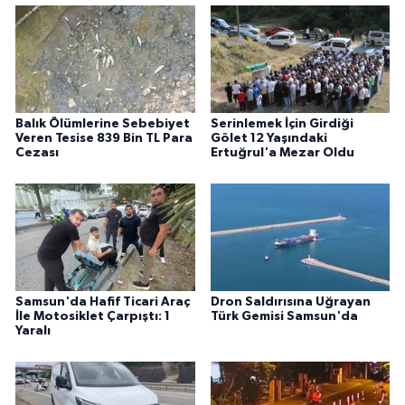
Balık Ölümlerine Sebebiyet
Serinlemek İçin Girdiği
Veren Tesise 839 Bin TL Para
Gölet 12 Yaşındaki
Cezası
Ertuğrul'a Mezar Oldu
Samsun'da Hafif Ticari Araç
Dron Saldırısına Uğrayan
İle Motosiklet Çarpıştı: 1
Türk Gemisi Samsun'da
Yaralı