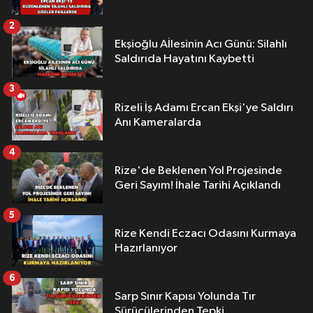
2
Ekşioğlu Aİlesinin Acı Günü: Silahlı
Saldırıda Hayatını Kaybetti
3
Rizeli İş Adamı Ercan Ekşi'ye Saldırı
Anı Kameralarda
4
Rize'de Beklenen Yol Projesinde
Geri Sayım! İhale Tarihi Açıklandı
5
Rize Kendi Eczacı Odasını Kurmaya
Hazırlanıyor
6
Sarp Sınır Kapısı Yolunda Tır
Sürücülerinden Tepki