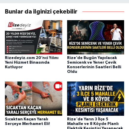
Bunlar da ilginizi çekebilir
Rizedeyiz.com 20’nci Yılını
Rize’de Bugün Yapılacak
Yeni Hizmet Binasında
Semicenk ve Yener Çevik
Kutluyor
Konserlerinin Saatleri Belli
Oldu
Sıcaktan Kaçan Yaralı
Rize'de Yarın 3 İlçe 5
Serçeye Merhamet Eli!
Mahalle ve 8 Köyde Planlı
Elektrik Kesintisi Yaşanacak