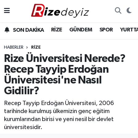
Spor
Rize Nöbetçi Eczaneler
RİZE
GÜNDEM
SPOR
YURTT
SON DAKİKA
Gündem
Rize Hava Durumu
HABERLER
RIZE
Yurttan Haberler
Rize Trafik Yoğunluk Haritası
Rize Üniversitesi Nerede?
Recep Tayyip Erdoğan
Ekonomi
Süper Lig Puan Durumu ve Fikstür
Üniversitesi'ne Nasıl
Teknoloji
Tüm Manşetler
Gidilir?
Sağlık
Son Dakika Haberleri
Recep Tayyip Erdoğan Üniversitesi, 2006
tarihinde kurulmuş ülkemizin genç eğitim
Haber Arşivi
kurumlarından birisi ve yeni nesil bir devlet
üniversitesidir.