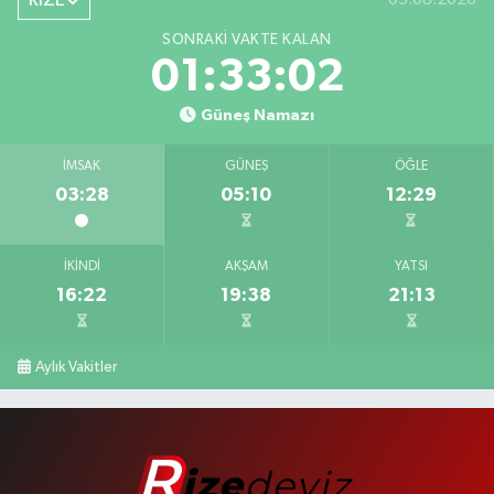
RİZE
SONRAKI VAKTE KALAN
01:33:02
Güneş Namazı
İMSAK
GÜNEŞ
ÖĞLE
03:28
05:10
12:29
İKINDI
AKŞAM
YATSI
16:22
19:38
21:13
Aylık Vakitler